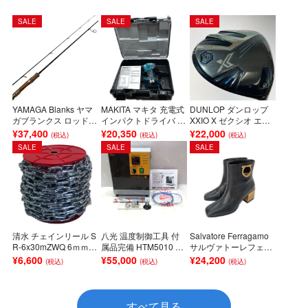
SALE
SALE
SALE
YAMAGA Blanks ヤマ
MAKITA マキタ 充電式
DUNLOP ダンロップ
ガブランクス ロッド L
インパクトドライバ T
XXIO X ゼクシオ エッ
upus Sakura77 Bラン
D173D Sランク
クス 1W 9.5° ドライバ
¥37,400
¥20,350
¥22,000
ク
ー Miyazaki AX-III S カ
SALE
SALE
SALE
バー付 Cランク
清水 チェインリール S
八光 温度制御工具 付
Salvatore Ferragamo
R-6x30mZWQ 6ｍｍ*3
属品完備 HTM5010 S
サルヴァトーレフェラ
0M Sランク
ランク
ガモ ALBIANO ガンチ
¥6,600
¥55,000
¥24,200
ーニ スクエアトゥ シ
ョートブーツ ブラック
サイズ表記7 日本サイ
ズ24.5 Bランク
すべて見る