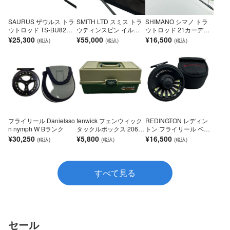
SAURUS ザウルス トラ
SMITH LTD スミス トラ
SHIMANO シマノ トラ
ウトロッド TS-BU82MH
ウティンスピン イルフ
ウトロッド 21カーディ
S Bランク
ロッソ TIL...
フ NX S64UL...
¥25,300
¥55,000
¥16,500
フライリール Danielsso
fenwick フェンウィック
REDINGTON レディン
n nymph W Bランク
タックルボックス 2060
トン フライリール ベヒ
Bランク
モス 11/12 B...
¥30,250
¥5,800
¥16,500
すべて見る
セール