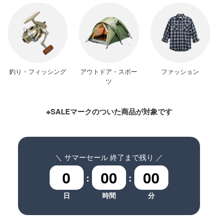
釣り・フィッシング
アウトドア・スポー
ファッション
ツ
※SALEマークのついた商品が対象です
＼ サマーセール 終了まで残り ／
0
00
00
:
:
日
時間
分