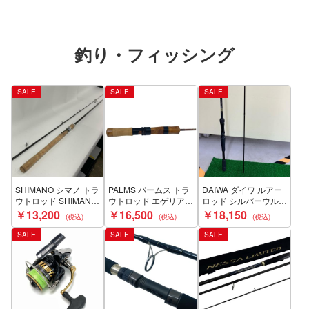
釣り・フィッシング
SALE
SALE
SALE
SHIMANO シマノ トラ
PALMS パームス トラ
DAIWA ダイワ ルアー
ウトロッド SHIMANO
ウトロッド エゲリアネ
ロッド シルバーウルフ
37962 トラウトワン
イティブパフォーマン
MX 76MLB-S・Q
￥13,200
￥16,500
￥18,150
NS S83ML 37962 Bラ
ス EFNS-46XUL Aラ
05802030 Bランク
ンク
ンク
SALE
SALE
SALE