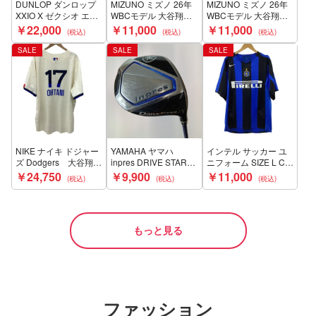
DUNLOP ダンロップ
MIZUNO ミズノ 26年
MIZUNO ミズノ 26年
XXIO X ゼクシオ エッ
WBCモデル 大谷翔平
WBCモデル 大谷翔平
クス 1W 9.5° ドライバ
ユニフォーム SIZE L B
SIZE L Bランク
￥22,000
￥11,000
￥11,000
ー Miyazaki AX-III S カ
ランク
バー付 Cランク
SALE
SALE
SALE
NIKE ナイキ ドジャー
YAMAHA ヤマハ
インテル サッカー ユ
ズ Dodgers 大谷翔平
inpres DRIVE STAR
ニフォーム SIZE L Cラ
ユニフォーム SIZE
3FW 15° フェアウェイ
ンク
￥24,750
￥9,900
￥11,000
XXL Bランク
ウッド 43.5インチ
SPEEDER NX S Cラ
ンク
もっと見る
ファッション