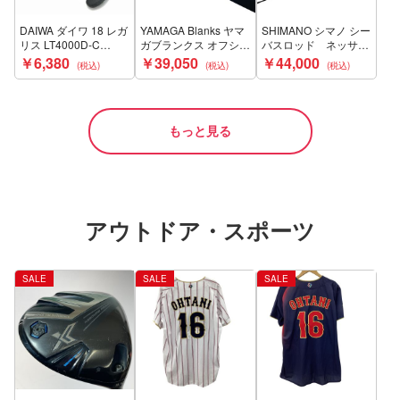
DAIWA ダイワ 18 レガ
YAMAGA Blanks ヤマ
SHIMANO シマノ シー
リス LT4000D-C
ガブランクス オフショ
バスロッド ネッサリ
060018 スピニングリ
アロッド ブルースナイ
ミテッド S104MH
￥6,380
￥39,050
￥44,000
ール Cランク
パー 82/6 Bランク
38868 Bランク
もっと見る
アウトドア・スポーツ
SALE
SALE
SALE