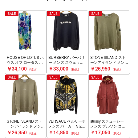
SALE
SALE
SALE
HOUSE OF LOTUS ハ
BURBERRY バーバリ
STONE ISLAND スト
ウス オブ ロータス レ
ー メンズ スウェット
ーンアイランド メンズ
ディース 未使用 ワン
トレーナー SIZE L ブ
スウェット SIZE M
￥34,100
￥33,000
￥26,950
ピーズ SIZE M ブルー
ラック Bランク
811563920 カーキ B
Sランク
ランク
SALE
SALE
SALE
STONE ISLAND スト
VERSACE ベルサーチ
stussy ステューシー
ーンアイランド メンズ
メンズ パーカー SIZE
メンズ ブルゾン コー
スウェット SIZE L
L ブラック Bランク
ト SIZE M ピンク Cラ
￥26,950
￥14,850
￥17,050
K1S15600665S0083
ンク