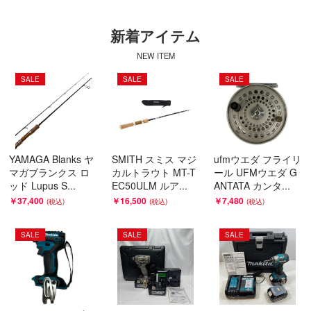
新着アイテム
NEW ITEM
SALE
SALE
SALE
YAMAGA Blanks ヤ
SMITH スミス マジ
ufmウエダ フライリ
マガブランクス ロ
カルトラウト MT-T
ール UFMウエダ G
ッド Lupus S...
EC50ULM ルア...
ANTATA カンタ...
￥37,400
￥16,500
￥7,480
SALE
SALE
SALE