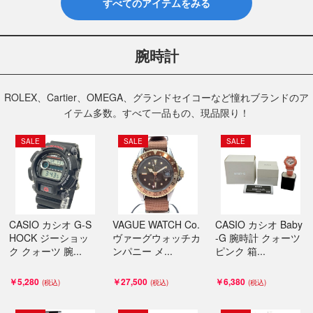
すべてのアイテムをみる
腕時計
ROLEX、Cartier、OMEGA、グランドセイコーなど憧れブランドのア
イテム多数。すべて一品もの、現品限り！
SALE
SALE
SALE
CASIO カシオ G-S
VAGUE WATCH Co.
CASIO カシオ Baby
HOCK ジーショッ
ヴァーグウォッチカ
-G 腕時計 クォーツ
ク クォーツ 腕...
ンパニー メ...
ピンク 箱...
￥5,280
￥27,500
￥6,380