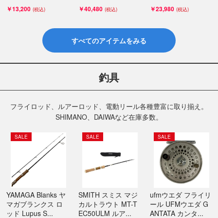
￥13,200
￥40,480
￥23,980
すべてのアイテムをみる
釣具
フライロッド、ルアーロッド、電動リール各種豊富に取り揃え。
SHIMANO、DAIWAなど在庫多数。
SALE
SALE
SALE
YAMAGA Blanks ヤ
SMITH スミス マジ
ufmウエダ フライリ
マガブランクス ロ
カルトラウト MT-T
ール UFMウエダ G
ッド Lupus S...
EC50ULM ルア...
ANTATA カンタ...