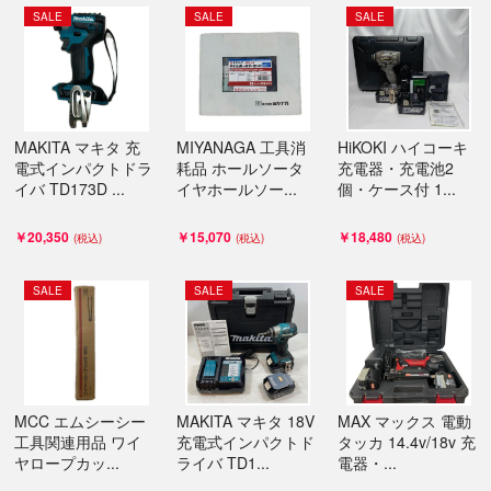
SALE
SALE
SALE
MAKITA マキタ 充
MIYANAGA 工具消
HiKOKI ハイコーキ
電式インパクトドラ
耗品 ホールソータ
充電器・充電池2
イバ TD173D ...
イヤホールソー...
個・ケース付 1...
￥20,350
￥15,070
￥18,480
SALE
SALE
SALE
MCC エムシーシー
MAKITA マキタ 18V
MAX マックス 電動
工具関連用品 ワイ
充電式インパクトド
タッカ 14.4v/18v 充
ヤロープカッ...
ライバ TD1...
電器・...