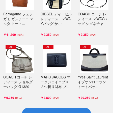
Ferragamo フェラ
DIESEL ディーゼル
COACH コーチ レ
ガモ ガンチーニ マ
レディース ２WA
ディース ２WAYバ
ルタ トート...
Yバッグ かご...
ッグ シグネチャ...
￥41,800
￥9,350
￥9,350
SALE
SALE
SALE
COACH コーチ レ
MARC JACOBS マ
Yves Saint Laurent
ディース ショルダ
ークジェイコブス
イブサンローラン
ーバッグ G1320-...
３つ折り財布 ブ...
トートバッ...
￥9,350
￥8,800
￥30,250