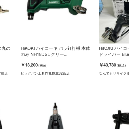
レス丸の
HiKOKI ハイコーキ バラ釘打機 本体
HiKOKI ハイ
のみ NH18DSL グリー...
ドライバー Blueto
￥13,200
￥43,780
宮前店
ビッグバン工具館札幌北32条店
なんでもリサイク