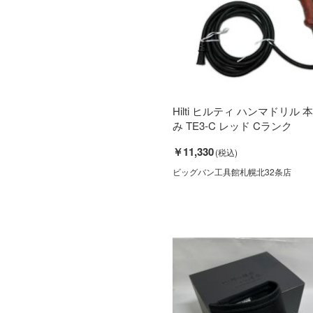
Hilti ヒルティ ハンマドリル 
み TE3-C レッド Cランク
￥11,330
ビッグバン工具館札幌北32条店