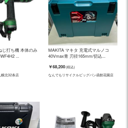
立 ねじ打ち機 本体のみ
MAKITA マキタ 充電式マルノコ
F4H2 ...
40Vmax青 刃径165mm/切込...
￥68,200
幌北32条店
なんでもリサイクルビッグバン函館花園店