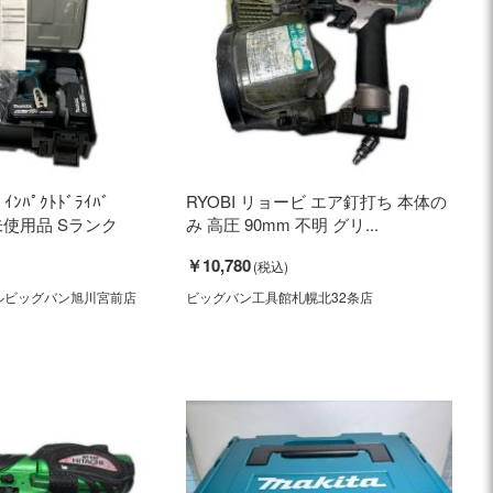
ｲﾝﾊﾟｸﾄﾄﾞﾗｲﾊﾞ
RYOBI リョービ エア釘打ち 本体の
 未使用品 Sランク
み 高圧 90mm 不明 グリ...
￥10,780
ルビッグバン旭川宮前店
ビッグバン工具館札幌北32条店