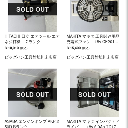
SOLD OUT
HITACHI 日立 エアツール エア
MAKITA マキタ 工具関連用品
ネジ打機 Cランク
充電式ファン 18v CF201...
￥10,010
￥15,400
ビッグバン工具館旭川末広店
ビッグバン工具館旭川末広店
SOLD OUT
SOLD OUT
ASABA エンジンポンプ AKP-2
MAKITA マキタ インパクトド
50D Bランク
ライバ 18v 6.0Ah TD17...