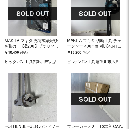
SOLD OUT
SOLD OUT
MAKITA マキタ 充電式暖房ひ
MAKITA マキタ 切断工具 チェ
ざ掛け CB200D ブラック...
ーンソー 400mm MUC4041...
￥10,450
￥13,200
ビッグバン工具館旭川末広店
ビッグバン工具館旭川末広店
SOLD OUT
ROTHENBERGER ハンドツー
ブレーカーノミ 10本入 CA7x