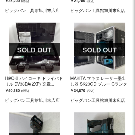
￥35,200
￥21,780
ビッグバン工具館旭川末広店
ビッグバン工具館旭川末広店
SOLD OUT
SOLD OUT
HiKOKI ハイコーキ ドライバド
MAKITA マキタ レーザー墨出
リル DV36DA(2XP) 充電...
し器 SK20GD ブルー Cランク
￥50,380
￥34,870
ビッグバン工具館旭川末広店
ビッグバン工具館旭川末広店