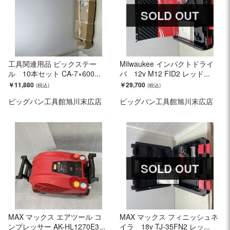
SOLD OUT
工具関連用品 ピックステー
Milwaukee インパクトドライ
ル 10本セット CA-7×600...
バ 12v M12 FID2 レッド...
￥11,880
￥29,700
ビッグバン工具館旭川末広店
ビッグバン工具館旭川末広店
SOLD OUT
MAX マックス エアツール コ
MAX マックス フィニッシュネ
ンプレッサー AK-HL1270E3...
イラ 18v TJ-35FN2 レッ...