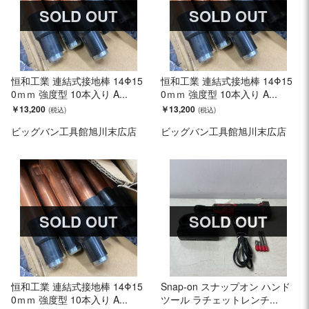
SOLD OUT
SOLD OUT
恒和工業 連結式接地棒 14Φ15
恒和工業 連結式接地棒 14Φ15
0ｍｍ 強度型 10本入り A...
0ｍｍ 強度型 10本入り A...
￥13,200
￥13,200
ビッグバン工具館旭川末広店
ビッグバン工具館旭川末広店
SOLD OUT
SOLD OUT
恒和工業 連結式接地棒 14Φ15
Snap-on スナップオン ハンド
0ｍｍ 強度型 10本入り A...
ツール ラチェットレンチ...