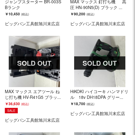
ジャンプスターター BR-003S
MAX マックス 釘打ち機 高
Bランク
圧 HN-90N5(D) ブラック ...
￥10,450
￥90,200
ビッグバン工具館旭川末広店
ビッグバン工具館旭川末広店
SOLD OUT
SOLD OUT
MAX マックス エアツール ね
HiKOKI ハイコーキ ハンマドリ
じ打ち機 HV-R41G5 ブラッ...
ル 18v DH18DPA グリー...
￥36,630
￥18,700
SALE
ビッグバン工具館旭川末広店
ビッグバン工具館旭川末広店