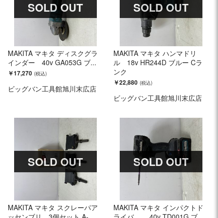
SOLD OUT
SOLD OUT
MAKITA マキタ ディスクグラ
MAKITA マキタ ハンマドリ
インダー 40v GA053G ブ...
ル 18v HR244D ブルー Cラ
ンク
￥17,270
￥22,880
ビッグバン工具館旭川末広店
ビッグバン工具館旭川末広店
SOLD OUT
SOLD OUT
MAKITA マキタ スクレーパア
MAKITA マキタ インパクトド
ッセンブリ 3個セット A-...
ライバ 40v TD001G ブ...