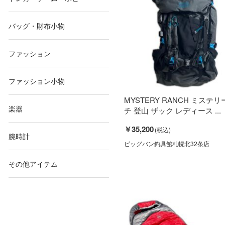
バッグ・財布小物
ファッション
ファッション小物
MYSTERY RANCH ミステ
楽器
チ 登山 ザック レディース ...
￥35,200
腕時計
ビッグバン釣具館札幌北32条店
その他アイテム