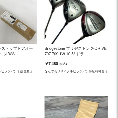
ーストップドアオー
Bridgestone ブリヂストン X-DRIVE
B23/...
707 709 1W 10.5° ドラ...
￥7,480
ルビッグバン千歳信濃店
なんでもリサイクルビッグバン帯広柏林台店