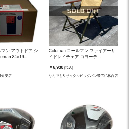
SOLD OUT
ールマン アウトドア シ
Coleman コールマン ファイアーサ
an 84×19...
イドレイチェア コヨーテ...
￥6,930
倶知安店
なんでもリサイクルビッグバン帯広柏林台店