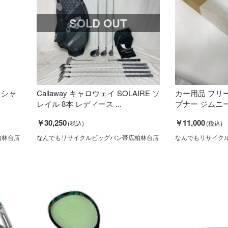
SOLD OUT
E シャ
Callaway キャロウェイ SOLAIRE ソ
カー用品 フリ
レイル 8本 レディース ...
プナー ジムニー（J
￥30,250
￥11,000
柏林台店
なんでもリサイクルビッグバン帯広柏林台店
なんでもリサイク