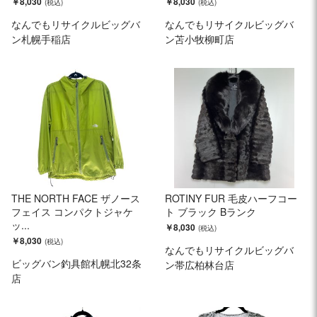
￥8,030
￥8,030
なんでもリサイクルビッグバ
なんでもリサイクルビッグバ
ン札幌手稲店
ン苫小牧柳町店
THE NORTH FACE ザノース
ROTINY FUR 毛皮ハーフコー
フェイス コンパクトジャケ
ト ブラック Bランク
ッ...
￥8,030
￥8,030
なんでもリサイクルビッグバ
ビッグバン釣具館札幌北32条
ン帯広柏林台店
店