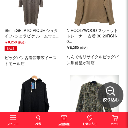
Steiff×GELATO PIQUE シュタ
N.HOOLYWOOD スウェット
イフ×ジェラピケ ルームウェ...
トレーナー 古着 36 20RCH-
0...
￥8,250
￥8,250
SALE
なんでもリサイクルビッグバ
ビッグバン古着館帯広イース
ン釧路星が浦店
トモール店
検索
お気に入り
カート
店舗情報
メニュー
KAVU パーカー マービンズパ
Paul Stuart ポールスチュアー