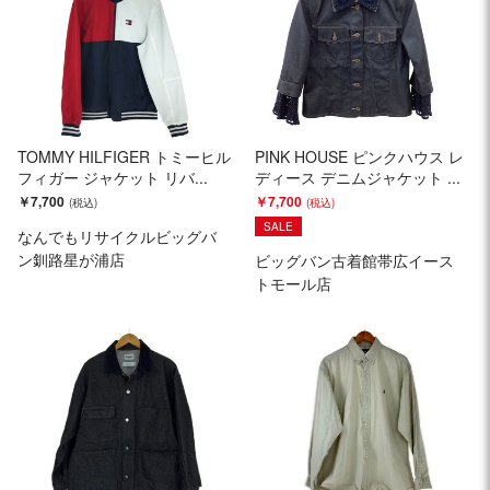
TOMMY HILFIGER トミーヒル
PINK HOUSE ピンクハウス レ
フィガー ジャケット リバ...
ディース デニムジャケット ...
￥7,700
￥7,700
SALE
なんでもリサイクルビッグバ
ン釧路星が浦店
ビッグバン古着館帯広イース
トモール店