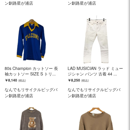
ン釧路星が浦店
ン釧路星が浦店
80s Champion カットソー 長
LAD MUSICIAN ラッド ミュー
袖カットソー SIZE S トリ...
ジシャン パンツ 古着 44 ...
￥8,140
￥8,250
なんでもリサイクルビッグバ
なんでもリサイクルビッグバ
ン釧路星が浦店
ン釧路星が浦店