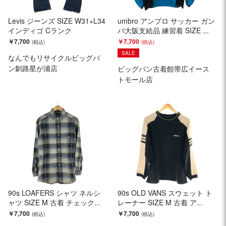
Levis ジーンズ SIZE W31×L34
umbro アンブロ サッカー ガン
インディゴ Cランク
バ大阪支給品 練習着 SIZE ...
￥7,700
￥7,700
SALE
なんでもリサイクルビッグバ
ン釧路星が浦店
ビッグバン古着館帯広イース
トモール店
90s LOAFERS シャツ ネルシ
90s OLD VANS スウェット ト
ャツ SIZE M 古着 チェック...
レーナー SIZE M 古着 ア...
￥7,700
￥7,700