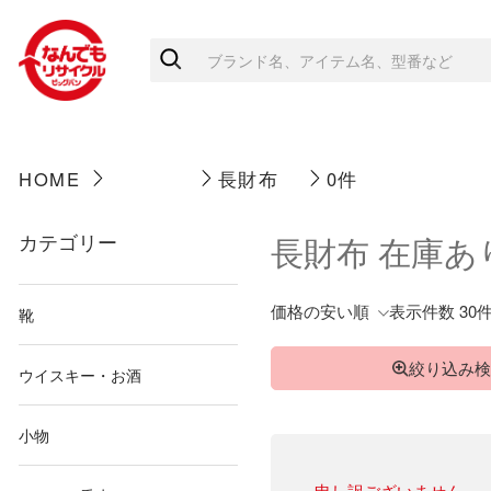
HOME
長財布
0件
カテゴリー
長財布 在庫あ
価格の安い順
表示件数 30
靴
絞り込み検
ウイスキー・お酒
小物
申し訳ございません