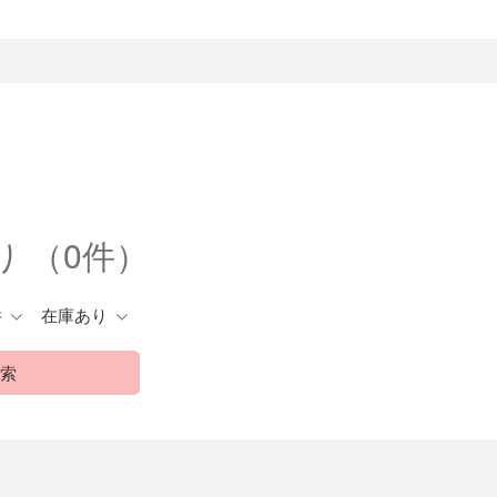
り
（0件）
件
在庫あり
索