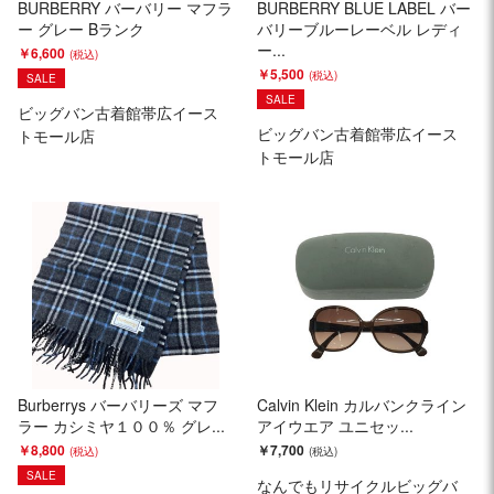
BURBERRY バーバリー マフラ
BURBERRY BLUE LABEL バー
ー グレー Bランク
バリーブルーレーベル レディ
ー...
￥6,600
￥5,500
SALE
SALE
ビッグバン古着館帯広イース
ビッグバン古着館帯広イース
トモール店
トモール店
Burberrys バーバリーズ マフ
Calvin Klein カルバンクライン
ラー カシミヤ１００％ グレ...
アイウエア ユニセッ...
￥8,800
￥7,700
SALE
なんでもリサイクルビッグバ