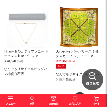
Tiffany & Co. ティファニー ネ
Burberrys バーバリーズ シル
ックレス K18 ゾディア...
クスカーフ レディース A...
￥78,650
￥21,450
SALE
なんでもリサイクルビッグバ
ン札幌白石店
なんでもリサイクルビッグバ
ン旭川宮前店
検索
お気に入り
カート
店舗情報
メニュー