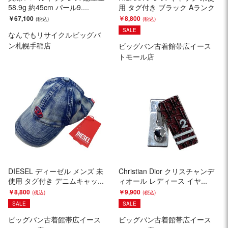
58.9g 約45cm パール9....
用 タグ付き ブラック Aランク
￥67,100
￥8,800
SALE
なんでもリサイクルビッグバ
ン札幌手稲店
ビッグバン古着館帯広イース
トモール店
DIESEL ディーゼル メンズ 未
Christian Dior クリスチャンデ
使用 タグ付き デニムキャッ...
ィオール レディース イヤ...
￥8,800
￥9,900
SALE
SALE
ビッグバン古着館帯広イース
ビッグバン古着館帯広イース