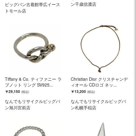
ン千歳信濃店
ビッグバン古着館帯広イース
トモール店
Tiffany & Co. ティファニー ラ
Christian Dior クリスチャンデ
ブノット リング SV925...
ィオール CDロゴ ネッ...
￥29,150
￥13,200
なんでもリサイクルビッグバ
なんでもリサイクルビッグバ
ン旭川宮前店
ン札幌手稲店