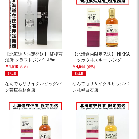
【北海道内限定発送】 紅櫻蒸
【北海道内限定発送】 NIKKA
溜所 クラフトジン 9148#1...
ニッカウヰスキー シング...
￥4,510
￥4,565
SALE
SALE
なんでもリサイクルビッグバ
なんでもリサイクルビッグバ
ン帯広柏林台店
ン札幌白石店