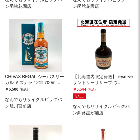
ン函館花園店
ン函館花園店
CHIVAS REGAL シーバスリー
【北海道内限定発送】 reserve
ガル ミズナラ 12年 700ml ...
サントリーリザーブ ウ...
￥5,500
￥5,544
SALE
なんでもリサイクルビッグバ
ン旭川宮前店
なんでもリサイクルビッグバ
ン釧路星が浦店