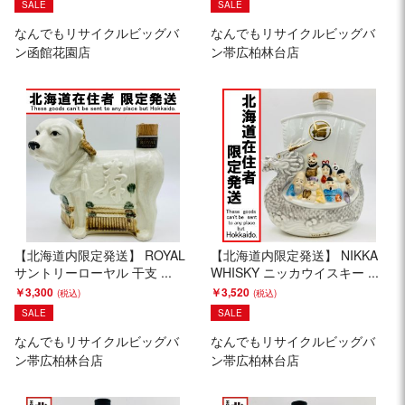
SALE
SALE
なんでもリサイクルビッグバ
なんでもリサイクルビッグバ
ン函館花園店
ン帯広柏林台店
【北海道内限定発送】 ROYAL
【北海道内限定発送】 NIKKA
サントリーローヤル 干支 ...
WHISKY ニッカウイスキー ...
￥3,300
￥3,520
SALE
SALE
なんでもリサイクルビッグバ
なんでもリサイクルビッグバ
ン帯広柏林台店
ン帯広柏林台店