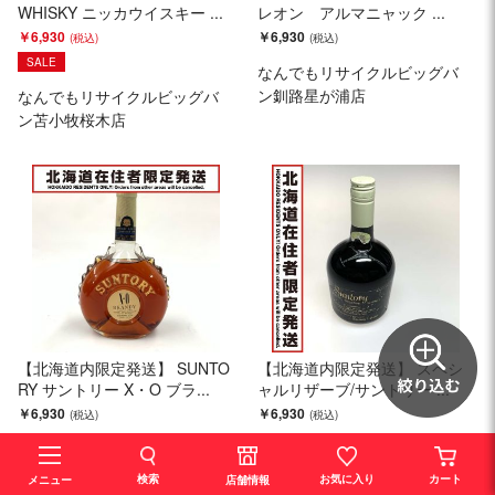
WHISKY ニッカウイスキー ...
レオン アルマニャック ...
￥6,930
￥6,930
SALE
なんでもリサイクルビッグバ
ン釧路星が浦店
なんでもリサイクルビッグバ
ン苫小牧桜木店
【北海道内限定発送】 SUNTO
【北海道内限定発送】 スペシ
RY サントリー X・O ブラ...
ャルリザーブ/サントリー ...
￥6,930
￥6,930
なんでもリサイクルビッグバ
なんでもリサイクルビッグバ
ン函館花園店
ン伊達店
検索
お気に入り
カート
店舗情報
メニュー