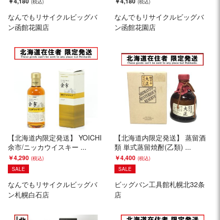
￥4,180
￥4,180
なんでもリサイクルビッグバ
なんでもリサイクルビッグバ
ン函館花園店
ン函館花園店
【北海道内限定発送】 YOICHI
【北海道内限定発送】 蒸留酒
余市/ニッカウイスキー ...
類 単式蒸留焼酎(乙類) ...
￥4,290
￥4,400
SALE
SALE
なんでもリサイクルビッグバ
ビッグバン工具館札幌北32条
ン札幌白石店
店