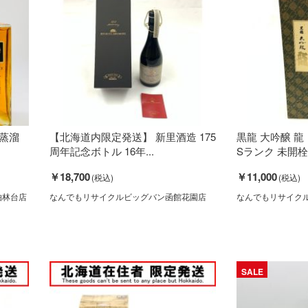
蒸溜
【北海道内限定発送】 新里酒造 175
黒龍 大吟醸 龍 日
周年記念ボトル 16年...
Sランク 未開栓
￥18,700
￥11,000
柏林台店
なんでもリサイクルビッグバン函館花園店
なんでもリサイク
SALE