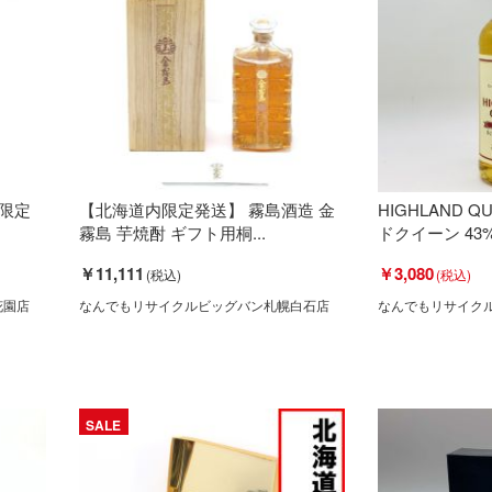
限定
【北海道内限定発送】 霧島酒造 金
HIGHLAND Q
霧島 芋焼酎 ギフト用桐...
ドクイーン 43% 7
￥11,111
￥3,080
花園店
なんでもリサイクルビッグバン札幌白石店
なんでもリサイク
SALE