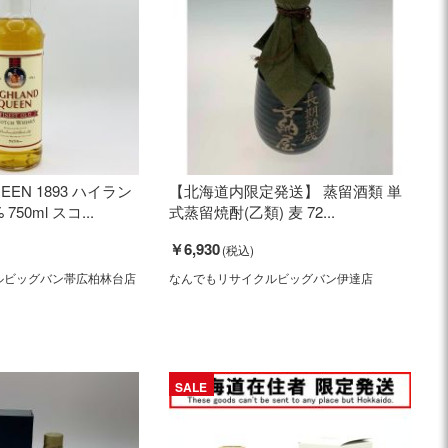
UEEN 1893 ハイラン
【北海道内限定発送】 蒸留酒類 単
50ml スコ...
式蒸留焼酎(乙類) 麦 72...
￥6,930
ルビッグバン帯広柏林台店
なんでもリサイクルビッグバン伊達店
SALE