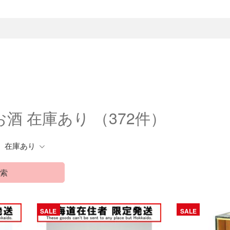
お酒 在庫あり
（372件）
在庫あり
索
SALE
SALE