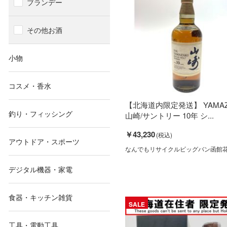
ブランデー
その他お酒
小物
コスメ・香水
【北海道内限定発送】 YAMAZ
釣り・フィッシング
山崎/サントリー 10年 シ...
￥43,230
アウトドア・スポーツ
なんでもリサイクルビッグバン函館
デジタル機器・家電
食器・キッチン雑貨
SALE
工具・電動工具