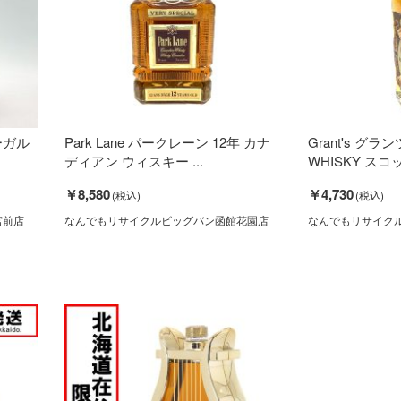
ーガル
Park Lane パークレーン 12年 カナ
Grant's グラン
ディアン ウィスキー ...
WHISKY スコ
￥8,580
￥4,730
宮前店
なんでもリサイクルビッグバン函館花園店
なんでもリサイク