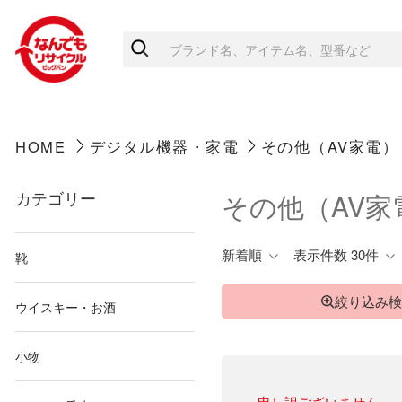
HOME
デジタル機器・家電
その他（AV家電）
カテゴリー
その他（AV家
新着順
表示件数 30件
靴
絞り込み検
ウイスキー・お酒
小物
申し訳ございません