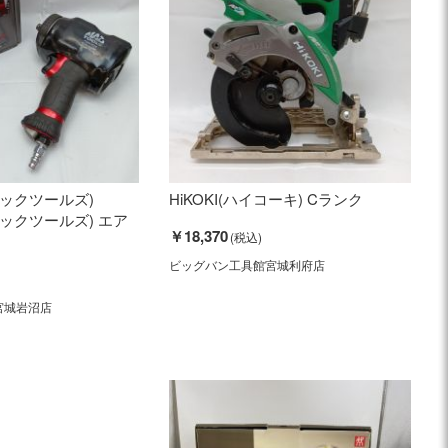
(マックツールズ)
HiKOKI(ハイコーキ) Cランク
(マックツールズ) エア
￥18,370
ビッグバン工具館宮城利府店
宮城岩沼店