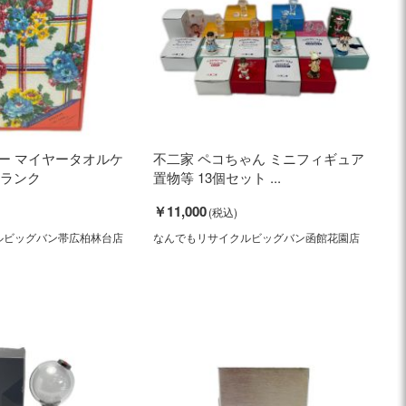
ゾー マイヤータオルケ
不二家 ペコちゃん ミニフィギュア
Sランク
置物等 13個セット ...
￥11,000
ルビッグバン帯広柏林台店
なんでもリサイクルビッグバン函館花園店