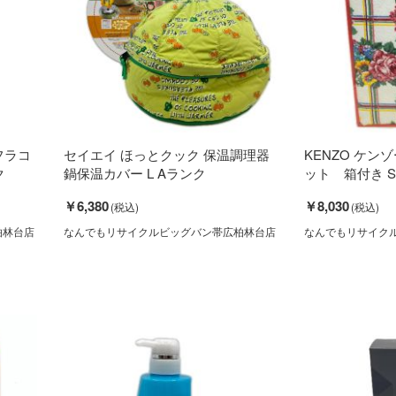
 フラコ
セイエイ ほっとクック 保温調理器
KENZO ケン
ク
鍋保温カバー L Aランク
ット 箱付き 
￥6,380
￥8,030
柏林台店
なんでもリサイクルビッグバン帯広柏林台店
なんでもリサイク