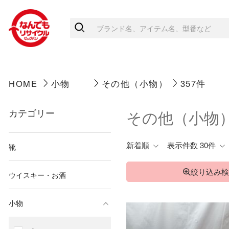
HOME
小物
その他（小物）
357件
カテゴリー
その他（小物
新着順
表示件数 30件
靴
絞り込み検
ウイスキー・お酒
小物