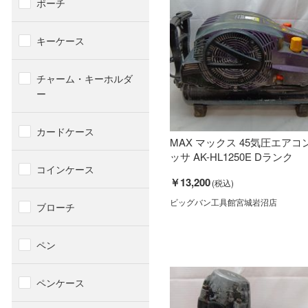
ポーチ
キーケース
チャーム・キーホルダ
ー
カードケース
MAX マックス 45気圧エアコ
ッサ AK-HL1250E Dランク
コインケース
￥13,200
ビッグバン工具館宮城岩沼店
ブローチ
ペン
ペンケース