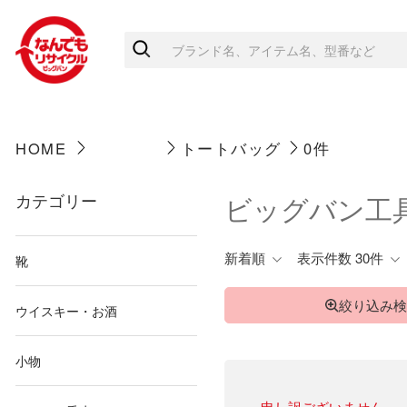
HOME
トートバッグ
0件
カテゴリー
ビッグバン工具
新着順
表示件数 30件
靴
絞り込み検
ウイスキー・お酒
小物
申し訳ございません