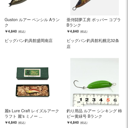
Guston ルアー ペンシル Aラン
亜侍闘夢工房 ポッパー コブラ
ク
Bランク
￥4,840
￥4,840
ビッグバン釣具館盛岡南店
ビッグバン釣具館札幌北32条
店
麗s Lure Craft レイズルアーク
釣り用品 ルアー シンキング 柿
ラフト 麗's ミノー ...
ピー黄緑号 Bランク
￥4,840
￥4,840