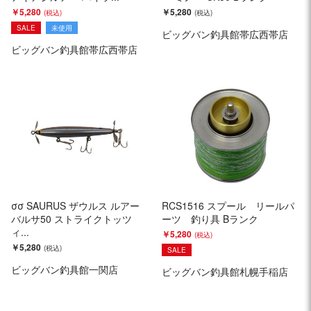
￥5,280
￥5,280
SALE
未使用
ビッグバン釣具館帯広西帯店
ビッグバン釣具館帯広西帯店
σσ SAURUS ザウルス ルアー
RCS1516 スプール リールパ
バルサ50 ストライクトッツ
ーツ 釣り具 Bランク
ィ...
￥5,280
￥5,280
SALE
ビッグバン釣具館一関店
ビッグバン釣具館札幌手稲店