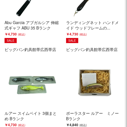
Abu Garcia アブガルシア 伸縮
ランディングネット ハンドメ
式ギャフ ABU 35 Bランク
イド ウッドフレームの...
￥4,730
￥4,730
SALE
SALE
ビッグバン釣具館帯広西帯店
ビッグバン釣具館帯広西帯店
ルアー スイムベイト 3個まと
ポーラスター ルアー ミノー
め Bランク
Bランク
￥4,730
￥4,840