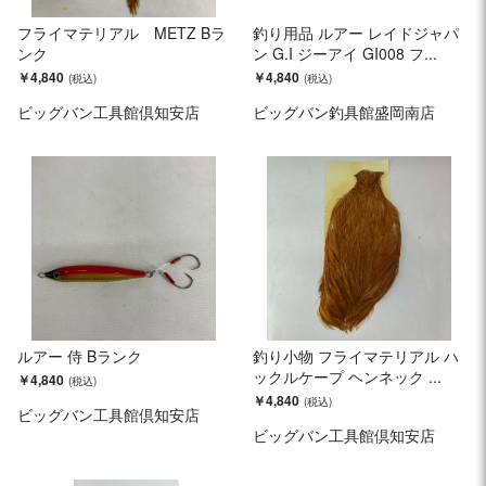
フライマテリアル METZ Bラ
釣り用品 ルアー レイドジャパ
ンク
ン G.I ジーアイ GI008 フ...
￥4,840
￥4,840
ビッグバン工具館倶知安店
ビッグバン釣具館盛岡南店
ルアー 侍 Bランク
釣り小物 フライマテリアル ハ
ックルケープ ヘンネック ...
￥4,840
￥4,840
ビッグバン工具館倶知安店
ビッグバン工具館倶知安店