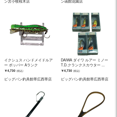
ン苫小牧桜木店
ン函館花園店
イクシュス ハンドメイドルア
DAIWA ダイワ ルアー ミノー
ー ポッパー Aランク
T.D.クランクスカウター ...
￥4,730
￥4,730
ビッグバン釣具館帯広西帯店
ビッグバン釣具館帯広西帯店