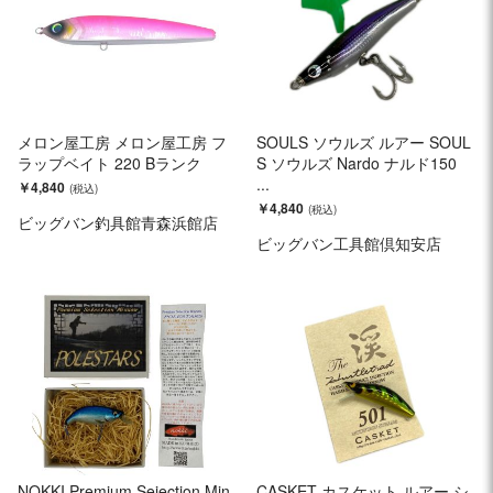
メロン屋工房 メロン屋工房 フ
SOULS ソウルズ ルアー SOUL
ラップベイト 220 Bランク
S ソウルズ Nardo ナルド150
...
￥4,840
￥4,840
ビッグバン釣具館青森浜館店
ビッグバン工具館倶知安店
NOKKI Premium Seiection Min
CASKET カスケット ルアー シ