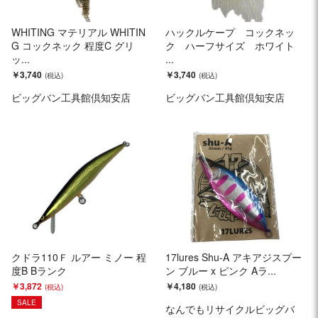
WHITING マテリアル WHITIN
ハックルケープ コックネッ
G コックネック 程度C グリ
ク ハーフサイズ ホワイト
ッ...
...
￥3,740
￥3,740
ビッグバン工具館倶知安店
ビッグバン工具館倶知安店
クドラ110Ｆ ルアー ミノー 程
17lures Shu-A アキアジスプー
度B Bランク
ン ブルー x ピンク Aラ...
￥3,872
￥4,180
SALE
なんでもリサイクルビッグバ