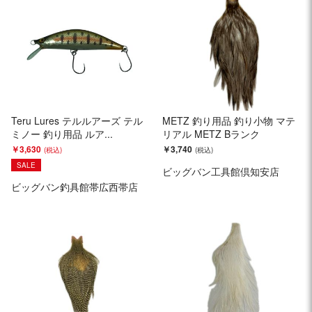
Teru Lures テルルアーズ テル
METZ 釣り用品 釣り小物 マテ
ミノー 釣り用品 ルア...
リアル METZ Bランク
￥3,630
￥3,740
SALE
ビッグバン工具館倶知安店
ビッグバン釣具館帯広西帯店