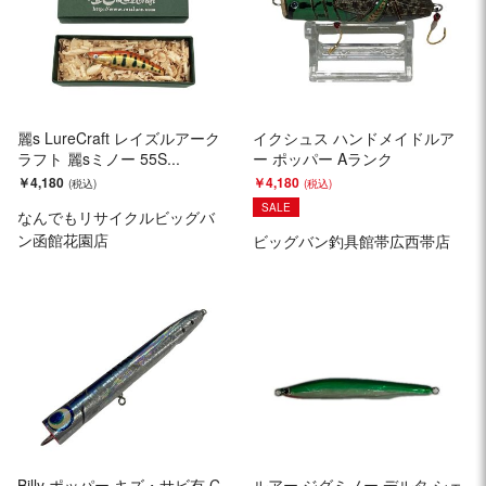
麗s LureCraft レイズルアーク
イクシュス ハンドメイドルア
ラフト 麗sミノー 55S...
ー ポッパー Aランク
￥4,180
￥4,180
SALE
なんでもリサイクルビッグバ
ン函館花園店
ビッグバン釣具館帯広西帯店
Billy ポッパー キズ・サビ有 C
ルアー ジグミノー デルタ シェ