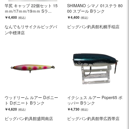
竿尻 キャップ 22個セット 15
SHIMANO シマノ 01ステラ 80
ｍｍ/17ｍｍ/19ｍｍ Sラ...
00 スプール Bランク
￥4,400
￥4,400
なんでもリサイクルビッグバ
ビッグバン釣具館札幌手稲店
ン中標津店
ウッドリーム ルアー Dボニー
イクシュス ルアー Poper65 ポ
ト Dボニート Bランク
ッパー Bランク
￥4,620
￥4,730
ビッグバン釣具館盛岡南店
ビッグバン釣具館帯広西帯店