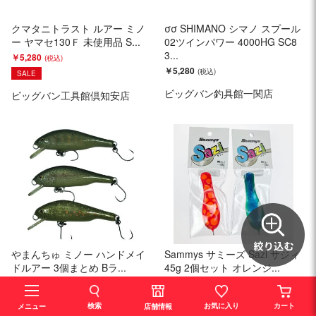
クマタニトラスト ルアー ミノ
σσ SHIMANO シマノ スプール
ー ヤマセ130Ｆ 未使用品 S...
02ツインパワー 4000HG SC8
3...
￥5,280
￥5,280
SALE
ビッグバン釣具館一関店
ビッグバン工具館倶知安店
やまんちゅ ミノー ハンドメイ
Sammys サミーズ Sazi サジィ
ドルアー 3個まとめ Bラ...
45g 2個セット オレンジ...
￥5,280
￥5,280
SALE
未使用
検索
お気に入り
カート
店舗情報
メニュー