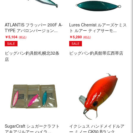
ATLANTIS フラッパー 200F A-
Lures Chemist ルアーズケミス
TYPE アバロンバージョン...
ト ルアー ティアサーモ...
￥5,104
￥5,280
SALE
SALE
ビッグバン釣具館札幌北32条
ビッグバン釣具館帯広西帯店
店
SugarCraft シュガークラフト
イクシュス ハンドメイドルア
アキアジルアー ハイラ...
ー ミノー CK50 Bランク