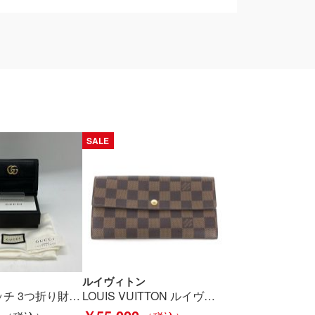
SALE
ルイヴィトン
GUCCI グッチ 3つ折り財布 GGマーモント Wホック 三折財布 カーフスキンレザー 523277 0416 ブラック Bランク
LOUIS VUITTON ルイヴィトン ダミエ・ジェア 長財布 N61734 ブラウン Bランク