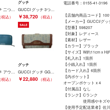
グッチ
電話番号：0155-41-3196
GUCCI グッチ 二つ折り長財布 16SS ブルームス 408811 ブラック Cランク
GUCCI グッチ 3つ折財布 プチマーモント ダブルG ミニウォレット 474746 ブラック Bランク
【店舗内商品コード】10011
￥38,720
【メーカー】GUCCI/グッ
SALE
【型番】598207
【対象】レディース
【素材】レザー
【カラー】ブラック
【サイズ】W約11cm x H約1
【札入れ】1箇所
【小銭入れ】1箇所
グッチ
【カード入れ】6箇所
GUCCI グッチ アウトレット ラウンドジップ 長財布 インターロッキングG 2184 ブルーグリーン Bランク
GUCCI グッチ GGデニム 282411 2149 ブラウン x ブルー Bランク
【内ポケット】
￥22,880
オープンポケット x 4
【付属品】なし
【ランク】Cランク
使用感やキズや汚れ
【使用予定配送業者】佐川