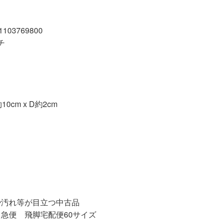
03769800
チ
0cm x D約2cm
等が目立つ中古品
急便 飛脚宅配便60サイズ