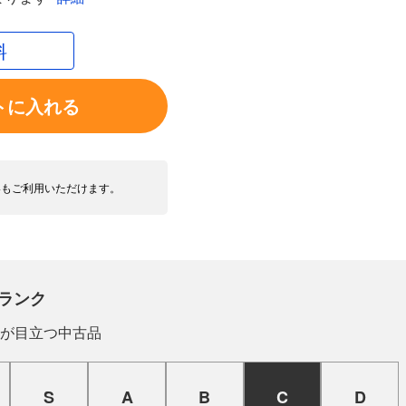
料
トに入れる
いもご利用いただけます。
ランク
が目立つ中古品
S
A
B
C
D