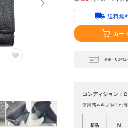
送料無
カー
分割・リボ払
コンディション：C
使用感やキズや汚れ等
N
新品