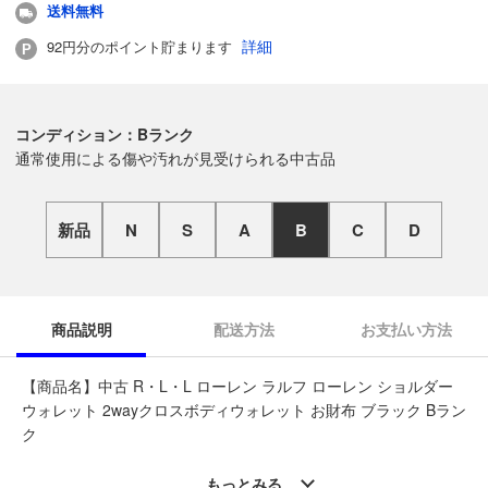
送料無料
詳細
92円分のポイント貯まります
コンディション：Bランク
通常使用による傷や汚れが見受けられる中古品
新品
N
S
A
B
C
D
商品説明
配送方法
お支払い方法
【商品名】中古 R・L・L ローレン ラルフ ローレン ショルダー
ウォレット 2wayクロスボディウォレット お財布 ブラック Bラン
ク
◆こちらの商品は「なんでもリサイクル ビッグバン帯広柏林台
もっとみる