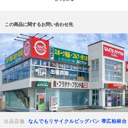
店 」からの出品です。
質問欄からの質問回答は致しておりませんので、商品についてご
質問がございましたら、
出品店舗にお電話にてお問い合わせください。
この商品に関するお問い合わせ先
※「なんでもリサイクルビッグバン 公式オンラインストアの出
品商品」と「店舗内商品コード」をお知らせ下さい。
電話番号：0155-41-3196
【店舗内商品コード】1001103826336
【メーカー】R・L・L
【対象】レディース
【素材】レザー
【カラー】ブラック
【サイズ】W約20cm x H約12cm x D約3cm
【ショルダー】約110-122cm
【開閉式】マグネット式
【札入れ】1箇所
【小銭入れ】1箇所
出品店舗
なんでもリサイクルビッグバン 帯広柏林台
【カード入れ】12箇所