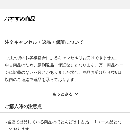
角擦れがございます。
マチ部分に擦れがございます。
画像にてご確認いただき、ご理解、ご了承の上、ご入札ください
おすすめ商品
ますようお願いいたします。
商品画像に関しては出来る限り忠実に表示出来るよう努めており
ますが、実際の商品と比較し色味に若干の誤差が生じる場合があ
りますこと予めご了承ください。
注文キャンセル・返品・保証について
ご注文後のお客様都合によるキャンセルはお受けできません。
■状態等は画像をご確認・ご参照下さい。
中古商品のため、原則返品・保証なしとなります。万一商品ペー
こちらの商品はお客様から買取させていただいた商品であり、
ジに記載のない不具合がありました場合、商品お受け取り後8日
人の手を経た商品です。
以内のご連絡で返品を承っております。
※記載のない不具合による返品については、購入代金・手数料・
■弊社からは、ご落札やご購入いただいた全てのお客様に評価を
配送料ともに当社負担で対応いたします。
もっとみる
行なっております。
※オンラインストアで購入頂いた商品は、店頭での返品はお受け
評価ご不要のお客様は、ご落札・ご購入をお控えください。
ご購入時の注意点
できません。また、商品の修理及び交換に関しては承ることがで
■弊社（株式会社オカモトＲＭＣ）を装った偽装サイトにご注意
きません。あらかじめご了承ください。
ください■
※当店で出品している商品のほとんどは中古品・リユース品とな
返品・交換について
弊社（株式会社オカモトＲＭＣ）の商品画像や文章を無断盗用し
っております。