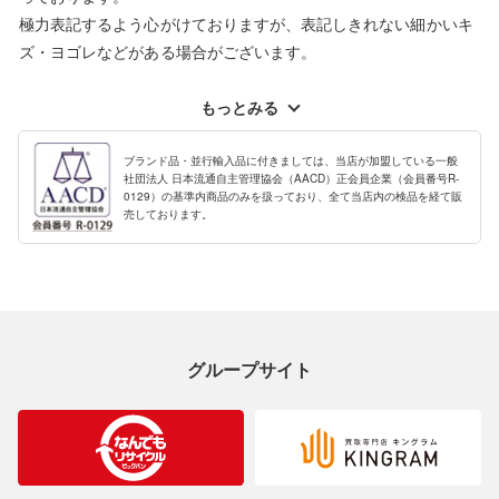
た『偽装サイト』を確認しておりますが、
極力表記するよう心がけておりますが、表記しきれない細かいキ
当店とは一切関係がございませんのでご注意ください。
ズ・ヨゴレなどがある場合がございます。
中古品・リユース品の特性を十分ご理解いただきますようお願い
申し上げます。
もっとみる
※掲載している一部商品は店頭にて展示中の商品もございます。
展示・保管中に劣化や変化などしてしまう恐れもございますので
ブランド品・並行輸入品に付きましては、当店が加盟している一般
社団法人 日本流通自主管理協会（AACD）正会員企業（会員番号R-
ご理解くださいますようお願い申し上げます。
0129）の基準内商品のみを扱っており、全て当店内の検品を経て販
売しております。
※お使いのモニター等により、写真と実際のお色が若干異なる場
合がございますのでご了承ください。
※表記したカラー名は、当社が判断した名称を掲載しています。
製造元が定めたカラー名と異なることもあります。色調などご不
明なことがありましたらご購入前にお問い合わせください。
グループサイト
商品について