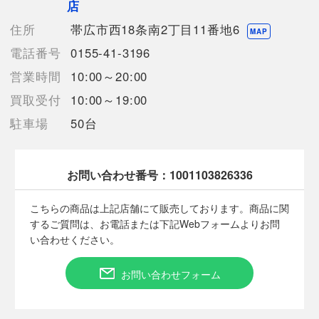
店
【外ポケット】
ファスナーポケット x 1
住所
帯広市西18条南2丁目11番地6
MAP
【内ポケット】
電話番号
0155-41-3196
オープンポケット x 2
【付属品】なし
営業時間
10:00～20:00
【ランク】Bランク
買取受付
10:00～19:00
通常使用による傷や汚れが見受けられる中古品
駐車場
50台
【使用予定配送業者】佐川急便 飛脚宅配便60サイズ
【こちらの商品は在庫連動システムを導入し、店頭や他ネットシ
ョップと併売を行なっておりますが、タイミングによりシステム
お問い合わせ番号：
1001103826336
の反映が間に合わず欠品となってしまう場合がございます。
売切れの場合は、ご購入をキャンセルさせていただく場合がござ
こちらの商品は上記店舗にて販売しております。商品に関
います。】
するご質問は、お電話または下記Webフォームよりお問
い合わせください。
【備考/コメント】
使用に伴う若干の傷や汚れはございますが、大きなダメージは無
お問い合わせフォーム
い状態です。
金具部分に擦れ傷がございます。