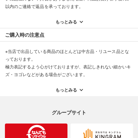
い■
以内のご連絡で返品を承っております。
弊社（株式会社オカモト）の商品画像や文章を無断盗用した『偽
※記載のない不具合による返品については、購入代金・手数料・
装サイト』を確認しておりますが、
配送料ともに当社負担で対応いたします。
もっとみる
当店とは一切関係がございませんのでご注意ください。
※オンラインストアで購入頂いた商品は、店頭での返品はお受け
ご購入時の注意点
できません。また、商品の修理及び交換に関しては承ることがで
きません。あらかじめご了承ください。
※当店で出品している商品のほとんどは中古品・リユース品とな
返品・交換について
っております。
極力表記するよう心がけておりますが、表記しきれない細かいキ
ズ・ヨゴレなどがある場合がございます。
中古品・リユース品の特性を十分ご理解いただきますようお願い
申し上げます。
もっとみる
※掲載している一部商品は店頭にて展示中の商品もございます。
展示・保管中に劣化や変化などしてしまう恐れもございますので
グループサイト
ご理解くださいますようお願い申し上げます。
※お使いのモニター等により、写真と実際のお色が若干異なる場
合がございますのでご了承ください。
※表記したカラー名は、当社が判断した名称を掲載しています。