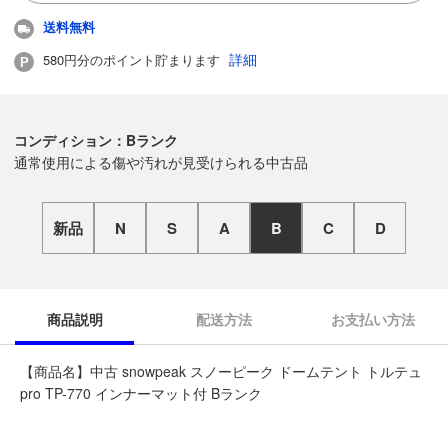
送料無料
詳細
580円分のポイント貯まります
コンディション：Bランク
通常使用による傷や汚れが見受けられる中古品
新品
N
S
A
B
C
D
商品説明
配送方法
お支払い方法
【商品名】中古 snowpeak スノーピーク ドームテント トルテュ
pro TP-770 インナーマット付 Bランク
◆こちらの商品は「なんでもリサイクル ビッグバン帯広柏林台