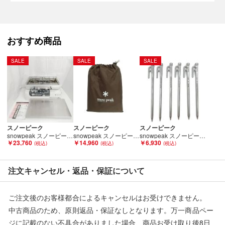
タイミングによりシステムの反映が間に合わず欠品となってしま
う場合がございます。
売切れの場合は、ご購入をキャンセルさせていただく場合がござ
おすすめ商品
います。】
SALE
SALE
SALE
【備考/コメント】
スレ・汚れの使用感・ダメージがございます。
シートには土汚れ、砂利・砂汚れがございます。
テントに穴開きや破れ等大きく目立った傷・破損はございませ
ん。
スノーピーク
スノーピーク
スノーピーク
焚き火臭がございます。
snowpeak スノーピーク ギガパワーツーバーナー液出し GS-230 Bランク
snowpeak スノーピーク インナールーム グランドシート TP-512IR Bランク
snowpeak スノーピーク 廃盤品 ペグ シルバー 20cm 6本セット Bランク
フレーム収納ケースに穴開き破れがございます（画像8枚目)
￥23,760
￥14,960
￥6,930
注文キャンセル・返品・保証について
■状態等は画像をご確認・ご参照下さい。
こちらの商品はお客様から買取させていただいた商品であり、
人の手を経た商品です。
ご注文後のお客様都合によるキャンセルはお受けできません。
中古商品のため、原則返品・保証なしとなります。万一商品ペー
■弊社（株式会社オカモト）を装った偽装サイトにご注意くださ
ジに記載のない不具合がありました場合、商品お受け取り後8日