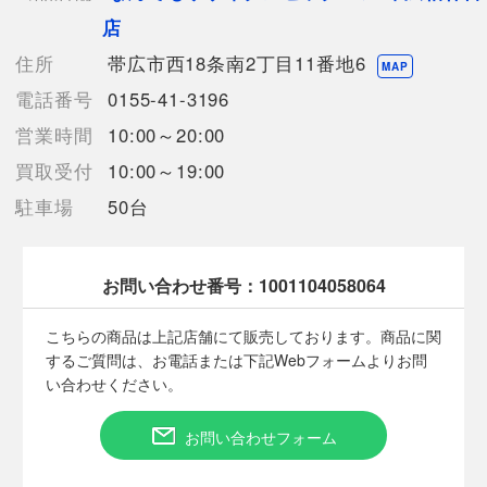
収納サイズ
店
・本体ケース：約W80
x
住所
帯広市西18条南2丁目11番地6
MAP
D40
電話番号
0155-41-3196
x
H40
営業時間
10:00～20:00
cm
買取受付
10:00～19:00
・フレームケース：約W80
x
駐車場
50台
D20
x
H20cm
お問い合わせ番号：
1001104058064
重量：約28.3kg
人数：3-4人用
こちらの商品は上記店舗にて販売しております。商品に関
するご質問は、お電話または下記Webフォームよりお問
【詳細備考】
い合わせください。
フレームは対策品に交換済なります。
【使用予定配送業者】佐川急便 飛脚宅配便160サイズ
お問い合わせフォーム
【こちらの商品は在庫連動システムを導入し、店頭や他ネットシ
ョップと併売を行なっておりますが、