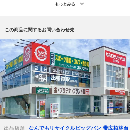
店 」からの出品です。
もっとみる
質問欄からの質問回答は致しておりませんので、商品についてご
質問がございましたら、
出品店舗にお電話にてお問い合わせください。
※「なんでもリサイクルビッグバン 公式オンラインストアの出
この商品に関するお問い合わせ先
品商品」と「店舗内商品コード」をお知らせ下さい。
電話番号：0155-41-3196
【店舗内商品コード】1001104058064
【メーカー】snowpeak/スノーピーク
【型番】TP-770
【付属品】 テント本体・インナーテント・各種ポール・シール
ドルーフ・グランドシート・ペグx30・ペグケース・ロープ・取
扱説明書・本体収納ケース・フレーム収納ケース・インナーマッ
ト（別売品)
【ランク】Bランク
通常使用による傷や汚れが見受けられる中古品
【規格・仕様】
本体サイズ：約580×360×205cm
出品店舗
なんでもリサイクルビッグバン 帯広柏林台