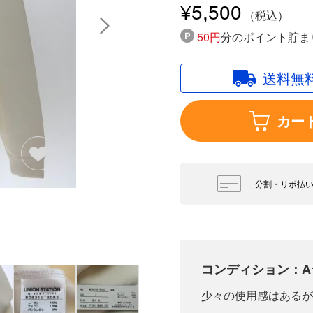
¥5,500
50円
分のポイント貯ま
送料無
カー
分割・リボ払
コンディション：A
少々の使用感はあるが