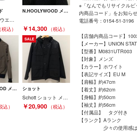
※「なんでもリサイクルビ
ド
N.HOOLYWOOD メンズ衣料 ノーカラーフリースジャケット サイズ38 192-BL02-030 ブラック Bランク
内商品コード」をお知ら
WEST RIDE ウエストライド メンズ コート サイズ38 ブラック Bランク
電話番号：0154-51-3196
￥14,300
【店舗内商品コード】10031
SALE
【メーカー】UNION ST
【型番】M0831UTR003
【対象】メンズ
【カラー】ホワイト
【表記サイズ】EU M
【肩幅】約47cm
N.HOOLYWOOD メンズ衣料 ブルゾン サイズ36 132-BL05 pieces オリーブ Bランク
ショット
【着丈】約62cm
【身幅】約50cm
Schott ショット メンズ衣料 ジャケット LEATHER YOKE MOUNTAIN JACKET SIZE M 7249 ブラック Bランク
【袖丈】約56cm
￥20,900
【付属品】 タグ付き
【ランク】Aランク
少々の使用感はある