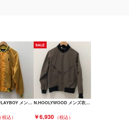
SALE
JOYRICH×PLAYBOY メンズ衣料 ジャケット スタジャン SIZE S イエロー Cランク
N.HOOLYWOOD メンズ衣料 ブルゾン サイズ36 132-BL05 pieces オリーブ Bランク
￥6,930