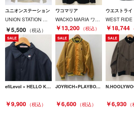
ユニオンステーション
ワコマリア
ウエストライ
UNION STATION ユニオンステーション Lilly&Emma/リリー&エマ 別注 オリジナルプリントパーカ Mサイズ M0831UTR003 ホワイト Aランク
WACKO MARIA ワコマリア メンズジャケット sizeS ネイビー Bランク
￥13,200
￥18,744
￥5,500
SALE
SALE
SALE
efiLevol × HELLO KITTY MEN メンズ衣料 コーチジャケット ブラック Bランク
JOYRICH×PLAYBOY メンズ衣料 ジャケット スタジャン SIZE S イエロー Cランク
￥9,900
￥6,600
￥6,930