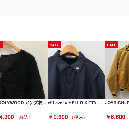
E
SALE
SALE
N.HOOLYWOOD メンズ衣料 ノーカラーフリースジャケット サイズ38 192-BL02-030 ブラック Bランク
efiLevol × HELLO KITTY MEN メンズ衣料 コーチジャケット ブラック Bランク
4,300
￥9,900
￥6,600