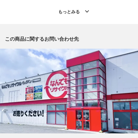
◆こちらの商品は「なんでもリサイクル ビッグバン千歳信濃店
もっとみる
」からの出品です。
質問欄からの質問回答は致しておりませんので、商品についてご
質問がございましたら、
出品店舗にお電話にてお問い合わせください。
この商品に関するお問い合わせ先
※「なんでもリサイクルビッグバン 公式オンラインストアの出
品商品」と「店舗内商品コード」をお知らせ下さい。
電話番号：0123-40-3196
【店舗内商品コード】1013103308460
【メーカー】COACH/コーチ
【型番】F1881
【対象】レディース
【素材】PVCコーティングキャンバス
【カラー】ブラック
【サイズ】W約19.5cm x H約10.5cm x D約2cm
【開閉式】ファスナー
【札入れ】1箇所