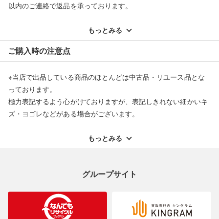
以内のご連絡で返品を承っております。
※記載のない不具合による返品については、購入代金・手数料・
配送料ともに当社負担で対応いたします。
もっとみる
※オンラインストアで購入頂いた商品は、店頭での返品はお受け
ご購入時の注意点
できません。また、商品の修理及び交換に関しては承ることがで
きません。あらかじめご了承ください。
※当店で出品している商品のほとんどは中古品・リユース品とな
返品・交換について
っております。
極力表記するよう心がけておりますが、表記しきれない細かいキ
ズ・ヨゴレなどがある場合がございます。
中古品・リユース品の特性を十分ご理解いただきますようお願い
申し上げます。
もっとみる
※掲載している一部商品は店頭にて展示中の商品もございます。
展示・保管中に劣化や変化などしてしまう恐れもございますので
グループサイト
ご理解くださいますようお願い申し上げます。
※お使いのモニター等により、写真と実際のお色が若干異なる場
合がございますのでご了承ください。
※表記したカラー名は、当社が判断した名称を掲載しています。