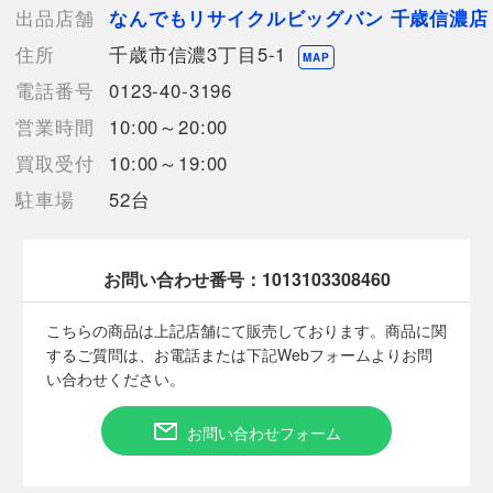
【小銭入れ】1箇所
出品店舗
なんでもリサイクルビッグバン 千歳信濃店
【カード入れ】12箇所
住所
千歳市信濃3丁目5-1
【内ポケット】
MAP
オープンポケット x 3
電話番号
0123-40-3196
【付属品】なし
営業時間
10:00～20:00
【ランク】Bランク
通常使用による傷や汚れが見受けられる中古品
買取受付
10:00～19:00
駐車場
52台
【詳細備考】
使用に伴う細かい擦り傷がございます。
財布内側のレザーに傷、カード痕がございます。
破れやほつれといったダメージはありません。
お問い合わせ番号：
1013103308460
商品画像に関しては出来る限り忠実に表示出来るよう努めており
ますが、実際の商品と比較し色味に若干の誤差が生じる場合があ
こちらの商品は上記店舗にて販売しております。商品に関
りますこと予めご了承ください。
するご質問は、お電話または下記Webフォームよりお問
店頭との併売商品のため、記載に無い細かなキズ、汚れが見受け
い合わせください。
られるなど多少商品状態が変化する場合がございます。
お問い合わせフォーム
【使用予定配送業者】日本郵便 レターパックプラス