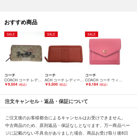
【こちらの商品は在庫連動システムを導入し、店頭や他ネットシ
ョップと併売を行なっておりますが、タイミングによりシステム
の反映が間に合わず欠品となってしまう場合がございます。
おすすめ商品
売切れの場合は、ご購入をキャンセルさせていただく場合がござ
います。】
SALE
SALE
SALE
【備考/コメント】
程度B
コーチ
コーチ
コーチ
■状態等は画像をご確認・ご参照下さい。
COACH コーチ レディース長財布 シグネチャー ホース キャリッジハート 91571 Bランク
ACH コーチ レディース 長財布 ラウンドファスナー オレンジ Bランク
COACH コーチ ウィン スモールウォレット レザー 三つ折り財布 C2328 ピンク Bランク
￥9,504
￥5,500
￥8,184
こちらの商品はお客様から買取させていただいた商品であり、
人の手を経た商品です。
注文キャンセル・返品・保証について
■弊社（株式会社オカモト）を装った偽装サイトにご注意くださ
い■
ご注文後のお客様都合によるキャンセルはお受けできません。
弊社（株式会社オカモト）の商品画像や文章を無断盗用した『偽
中古商品のため、原則返品・保証なしとなります。万一商品ペー
装サイト』を確認しておりますが、
ジに記載のない不具合がありました場合、商品お受け取り後8日
当店とは一切関係がございませんのでご注意ください。