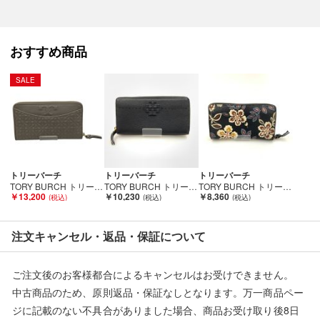
ョップと併売を行なっておりますが、
タイミングによりシステムの反映が間に合わず欠品となってしま
う場合がございます。
おすすめ商品
売切れの場合は、ご購入をキャンセルさせていただく場合がござ
います。】
SALE
■状態等は画像をご確認・ご参照下さい。
こちらの商品はお客様から買取させていただいた商品であり、
人の手を経た商品です。
トリーバーチ
トリーバーチ
トリーバーチ
TORY BURCH トリーバーチ レディース長財布 BRYANT ラウンドファスナー 46186 グレージュ Bランク
TORY BURCH トリーバーチ マックグロー ラウンドファスナー 長財布 ブラック Bランク
TORY BURCH トリーバーチ 花柄 長財布 ブラック Cランク
￥13,200
￥10,230
￥8,360
■弊社（株式会社オカモト）を装った偽装サイトにご注意くださ
い■
弊社（株式会社オカモト）の商品画像や文章を無断盗用した『偽
注文キャンセル・返品・保証について
装サイト』を確認しておりますが、
当店とは一切関係がございませんのでご注意ください。
ご注文後のお客様都合によるキャンセルはお受けできません。
中古商品のため、原則返品・保証なしとなります。万一商品ペー
ジに記載のない不具合がありました場合、商品お受け取り後8日