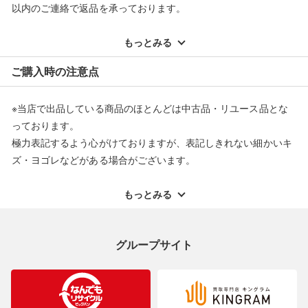
以内のご連絡で返品を承っております。
※記載のない不具合による返品については、購入代金・手数料・
配送料ともに当社負担で対応いたします。
もっとみる
※オンラインストアで購入頂いた商品は、店頭での返品はお受け
ご購入時の注意点
できません。また、商品の修理及び交換に関しては承ることがで
きません。あらかじめご了承ください。
※当店で出品している商品のほとんどは中古品・リユース品とな
返品・交換について
っております。
極力表記するよう心がけておりますが、表記しきれない細かいキ
ズ・ヨゴレなどがある場合がございます。
中古品・リユース品の特性を十分ご理解いただきますようお願い
申し上げます。
もっとみる
※掲載している一部商品は店頭にて展示中の商品もございます。
展示・保管中に劣化や変化などしてしまう恐れもございますので
グループサイト
ご理解くださいますようお願い申し上げます。
※お使いのモニター等により、写真と実際のお色が若干異なる場
合がございますのでご了承ください。
※表記したカラー名は、当社が判断した名称を掲載しています。