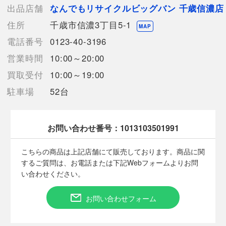
【カード入れ】8箇所
出品店舗
なんでもリサイクルビッグバン 千歳信濃店
【内ポケット】
住所
千歳市信濃3丁目5-1
オープンポケット x 3
MAP
【付属品】なし
電話番号
0123-40-3196
【ランク】Cランク
営業時間
10:00～20:00
使用感やキズや汚れ等が目立つ中古品
買取受付
10:00～19:00
【詳細備考】
駐車場
52台
使用に伴う細かい擦り傷、汚れの付着がございます。
ファスナースライダーのファスナートップ取り付け部分が破損し
ています。
取れてしまったファスナートップは付属します。
お問い合わせ番号：
1013103501991
商品画像に関しては出来る限り忠実に表示出来るよう努めており
ますが、実際の商品と比較し色味に若干の誤差が生じる場合があ
こちらの商品は上記店舗にて販売しております。商品に関
りますこと予めご了承ください。
するご質問は、お電話または下記Webフォームよりお問
店頭との併売商品のため、記載に無い細かなキズ、汚れが見受け
い合わせください。
られるなど多少商品状態が変化する場合がございます。
お問い合わせフォーム
【使用予定配送業者】日本郵便 レターパックプラス
【こちらの商品は在庫連動システムを導入し、店頭や他ネットシ