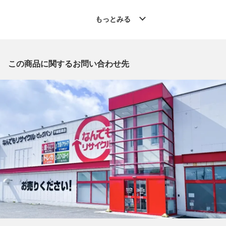
◆こちらの商品は「なんでもリサイクル ビッグバン千歳信濃店
もっとみる
」からの出品です。
質問欄からの質問回答は致しておりませんので、商品についてご
質問がございましたら、
出品店舗にお電話にてお問い合わせください。
この商品に関するお問い合わせ先
※「なんでもリサイクルビッグバン 公式オンラインストアの出
品商品」と「店舗内商品コード」をお知らせ下さい。
電話番号：0123-40-3196
【店舗内商品コード】1013103501991
【メーカー】TORY BURCH/トリーバーチ
【型番】10005634
【対象】レディース
【素材】レザー
【カラー】ブラック
【サイズ】W約19.5cm x H約10.5cm x D約2cm
【開閉式】ファスナー
【札入れ】1箇所
【小銭入れ】1箇所