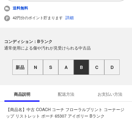
送料無料
詳細
42円分のポイント貯まります
コンディション：Bランク
通常使用による傷や汚れが見受けられる中古品
新品
N
S
A
B
C
D
商品説明
配送方法
お支払い方法
【商品名】中古 COACH コーチ フローラルプリント コーナージ
ップ リストレット ポーチ 65307 アイボリー Bランク
◆こちらの商品は「なんでもリサイクル ビッグバン函館花園店