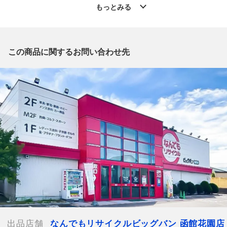
」からの出品です。
もっとみる
質問欄からの質問回答は致しておりませんので、商品についてご
質問がございましたら、
出品店舗にお電話にてお問い合わせください。
※「なんでもリサイクルビッグバン 公式オンラインストアの出
この商品に関するお問い合わせ先
品商品」と「店舗内商品コード」をお知らせ下さい。
電話番号：0138-35-3196
【店舗内商品コード】1016003100707
【メーカー】COACH/コーチ
【型番】65307
【対象】レディース
【素材】PVC
【カラー】アイボリー
【サイズ】W約15.5cm x H約10.5cm x D約2cm
【開閉式】ファスナー
【カード入れ】2箇所
【付属品】なし
【ランク】Bランク
通常使用による傷や汚れが見受けられる中古品
出品店舗
なんでもリサイクルビッグバン 函館花園店