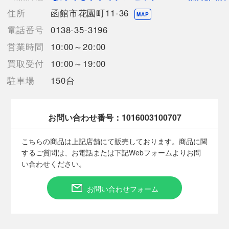
【使用予定配送業者】日本郵便 レターパックプラス
住所
函館市花園町11-36
【こちらの商品は在庫連動システムを導入し、店頭や他ネットシ
MAP
ョップと併売を行なっておりますが、
電話番号
0138-35-3196
タイミングによりシステムの反映が間に合わず欠品となってしま
営業時間
10:00～20:00
う場合がございます。
売切れの場合は、ご購入をキャンセルさせていただく場合がござ
買取受付
10:00～19:00
います。】
駐車場
150台
【備考/コメント】
目立ったキズや汚れが見受けられず良好に感じられます。
お問い合わせ番号：
1016003100707
こちらの商品は上記店舗にて販売しております。商品に関
■状態等は画像をご確認・ご参照下さい。
するご質問は、お電話または下記Webフォームよりお問
こちらの商品はお客様から買取させていただいた商品であり、
い合わせください。
人の手を経た商品です。
お問い合わせフォーム
■弊社（株式会社オカモト）を装った偽装サイトにご注意くださ
い■
弊社（株式会社オカモト）の商品画像や文章を無断盗用した『偽
装サイト』を確認しておりますが、