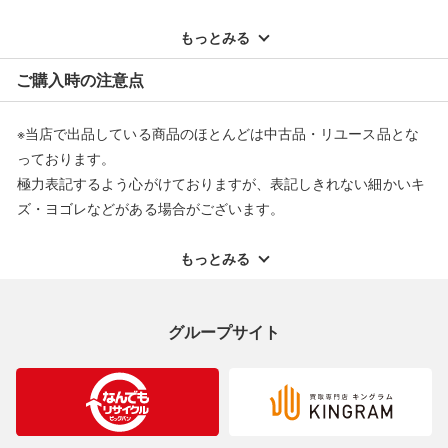
※記載のない不具合による返品については、購入代金・手数料・
配送料ともに当社負担で対応いたします。
もっとみる
※オンラインストアで購入頂いた商品は、店頭での返品はお受け
ご購入時の注意点
できません。また、商品の修理及び交換に関しては承ることがで
きません。あらかじめご了承ください。
※当店で出品している商品のほとんどは中古品・リユース品とな
返品・交換について
っております。
極力表記するよう心がけておりますが、表記しきれない細かいキ
ズ・ヨゴレなどがある場合がございます。
中古品・リユース品の特性を十分ご理解いただきますようお願い
申し上げます。
もっとみる
※掲載している一部商品は店頭にて展示中の商品もございます。
展示・保管中に劣化や変化などしてしまう恐れもございますので
グループサイト
ご理解くださいますようお願い申し上げます。
※お使いのモニター等により、写真と実際のお色が若干異なる場
合がございますのでご了承ください。
※表記したカラー名は、当社が判断した名称を掲載しています。
製造元が定めたカラー名と異なることもあります。色調などご不