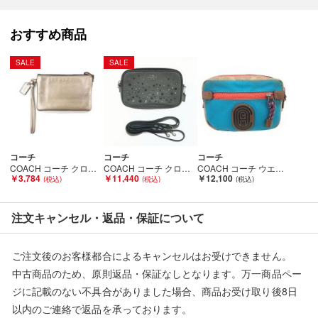
当店とは一切関係がございませんのでご注意ください。
おすすめ商品
SALE
SALE
コーチ
コーチ
コーチ
COACH コーチ クロスグレイン レザー コーナー ジップ リストレット 小物入れ ポーチ F54626 ゴールド Bランク
COACH コーチ クロスボディ クラッチ スター リベット ダークシルバー レディース 59452 ガンメタ Bランク
COACH コーチ ウエストポーチ シグネチャー 76157 ブルー×ベージュ Bランク
￥3,784
￥11,440
￥12,100
注文キャンセル・返品・保証について
ご注文後のお客様都合によるキャンセルはお受けできません。
中古商品のため、原則返品・保証なしとなります。万一商品ペー
ジに記載のない不具合がありました場合、商品お受け取り後8日
以内のご連絡で返品を承っております。