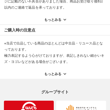
ジに記載のない不具合がありました場合、商品お受け取り後8日
以内のご連絡で返品を承っております。
※記載のない不具合による返品については、購入代金・手数料・
配送料ともに当社負担で対応いたします。
もっとみる
※オンラインストアで購入頂いた商品は、店頭での返品はお受け
ご購入時の注意点
できません。また、商品の修理及び交換に関しては承ることがで
きません。あらかじめご了承ください。
※当店で出品している商品のほとんどは中古品・リユース品とな
返品・交換について
っております。
極力表記するよう心がけておりますが、表記しきれない細かいキ
ズ・ヨゴレなどがある場合がございます。
中古品・リユース品の特性を十分ご理解いただきますようお願い
申し上げます。
もっとみる
※掲載している一部商品は店頭にて展示中の商品もございます。
展示・保管中に劣化や変化などしてしまう恐れもございますので
グループサイト
ご理解くださいますようお願い申し上げます。
※お使いのモニター等により、写真と実際のお色が若干異なる場
合がございますのでご了承ください。