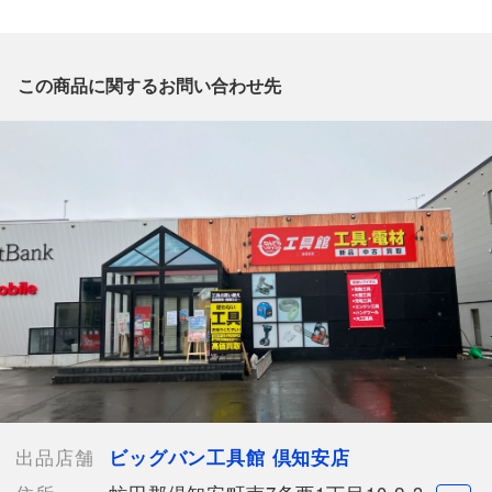
質問欄からの質問回答は致しておりませんので、商品についてご
質問がございましたら、
出品店舗にお電話にてお問い合わせください。
※「なんでもリサイクルビッグバン 公式オンラインストアの出
この商品に関するお問い合わせ先
品商品」と「店舗内商品コード」をお知らせ下さい。
電話番号：0136-56-8915
【店舗内商品コード】1023000317250
【メーカー】ufmウエダ
【シリアル】059**
【ライン】＃4-5lb
【付属品】 本体のみ
【ランク】Bランク
通常使用による傷や汚れが見受けられる中古品
【規格・仕様】
ドラグシステム:
クリック（ラチェット）式
【使用予定配送業者】日本郵便 レターパックプラス
出品店舗
ビッグバン工具館 倶知安店
【こちらの商品は在庫連動システムを導入し、店頭や他ネットシ