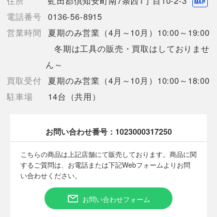
住所
虻田郡倶知安町南7条西1丁目10-2-3
ョップと併売を行なっておりますが、
MAP
タイミングによりシステムの反映が間に合わず欠品となってしま
電話番号
0136-56-8915
う場合がございます。
営業時間
夏期のみ営業（4月～10月）10:00～19:00
売切れの場合は、ご購入をキャンセルさせていただく場合がござ
います。】
冬期は工具の販売・買取はしておりませ
ん～
【備考/コメント】
買取受付
夏期のみ営業（4月～10月）10:00～18:00
使用による傷や汚れあり。
駐車場
14台（共用）
ドラグシステムはスムーズです。
中古品ですのでご理解の上ご購入ください。
お問い合わせ番号：
1023000317250
■状態等は画像をご確認・ご参照下さい。
こちらの商品はお客様から買取させていただいた商品であり、
こちらの商品は上記店舗にて販売しております。商品に関
人の手を経た商品です。
するご質問は、お電話または下記Webフォームよりお問
い合わせください。
■弊社（株式会社オカモト）を装った偽装サイトにご注意くださ
い■
お問い合わせフォーム
弊社（株式会社オカモト）の商品画像や文章を無断盗用した『偽
装サイト』を確認しておりますが、