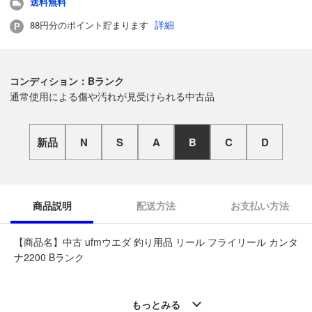
送料無料
詳細
88円分のポイント貯まります
コンディション：Bランク
通常使用による傷や汚れが見受けられる中古品
新品
N
S
A
B
C
D
商品説明
配送方法
お支払い方法
【商品名】中古 ufmウエダ 釣り用品 リール フライリール カンタ
ナ2200 Bランク
◆こちらの商品は「なんでもリサイクルビッグバン工具館・釣具
館 倶知安店 」からの出品です。
もっとみる