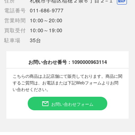
住所
札幌市手稲区稲穂２条６丁目２−１
【使用予定配送業者】佐川急便 飛脚宅配便60サイズ
MAP
【こちらの商品は在庫連動システムを導入し、店頭や他ネットシ
電話番号
011-686-9777
ョップと併売を行なっておりますが、
営業時間
10:00～20:00
タイミングによりシステムの反映が間に合わず欠品となってしま
う場合がございます。
買取受付
10:00～19:00
売切れの場合は、ご購入をキャンセルさせていただく場合がござ
駐車場
35台
います。】
お問い合わせ番号：
1090000963114
■状態等は画像をご確認・ご参照下さい。
こちらの商品はお客様から買取させていただいた商品であり、
こちらの商品は上記店舗にて販売しております。商品に関
人の手を経た商品です。
するご質問は、お電話または下記Webフォームよりお問
い合わせください。
■弊社（株式会社オカモト）を装った偽装サイトにご注意くださ
い■
お問い合わせフォーム
弊社（株式会社オカモト）の商品画像や文章を無断盗用した『偽
装サイト』を確認しておりますが、
当店とは一切関係がございませんのでご注意ください。