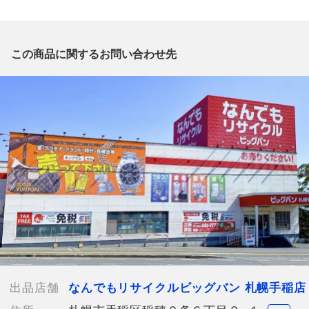
質問欄からの質問回答は致しておりませんので、商品についてご
質問がございましたら、
出品店舗にお電話にてお問い合わせください。
※「なんでもリサイクルビッグバン 公式オンラインストアの出
この商品に関するお問い合わせ先
品商品」と「店舗内商品コード」をお知らせ下さい。
電話番号：011-686-9777
【店舗内商品コード】1090000963114
【メーカー】CELINE/セリーヌ
【型番】CL40010U
【対象】レディース
【カラー】ピンク
【付属品】外箱,冊子,ソフトケース 眼鏡拭き、透明袋、巾着
【ランク】Bランク
通常使用による傷や汚れが見受けられる中古品
【詳細備考】
目立った傷汚れはございませんが、細かい傷汚れやスレなどがあ
る場合がございます。
出品店舗
なんでもリサイクルビッグバン 札幌手稲店