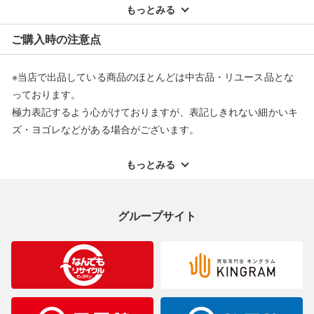
配送料ともに当社負担で対応いたします。
もっとみる
※オンラインストアで購入頂いた商品は、店頭での返品はお受け
ご購入時の注意点
できません。また、商品の修理及び交換に関しては承ることがで
きません。あらかじめご了承ください。
※当店で出品している商品のほとんどは中古品・リユース品とな
返品・交換について
っております。
極力表記するよう心がけておりますが、表記しきれない細かいキ
ズ・ヨゴレなどがある場合がございます。
中古品・リユース品の特性を十分ご理解いただきますようお願い
申し上げます。
もっとみる
※掲載している一部商品は店頭にて展示中の商品もございます。
展示・保管中に劣化や変化などしてしまう恐れもございますので
グループサイト
ご理解くださいますようお願い申し上げます。
※お使いのモニター等により、写真と実際のお色が若干異なる場
合がございますのでご了承ください。
※表記したカラー名は、当社が判断した名称を掲載しています。
製造元が定めたカラー名と異なることもあります。色調などご不
明なことがありましたらご購入前にお問い合わせください。