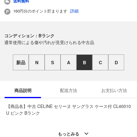
送料無料
詳細
160円分のポイント貯まります
コンディション：Bランク
通常使用による傷や汚れが見受けられる中古品
新品
N
S
A
B
C
D
商品説明
配送方法
お支払い方法
【商品名】中古 CELINE セリーヌ サングラス ケース付 CL40010
U ピンク Bランク
◆こちらの商品は「なんでもリサイクル ビッグバン札幌手稲店
」からの出品です。
もっとみる