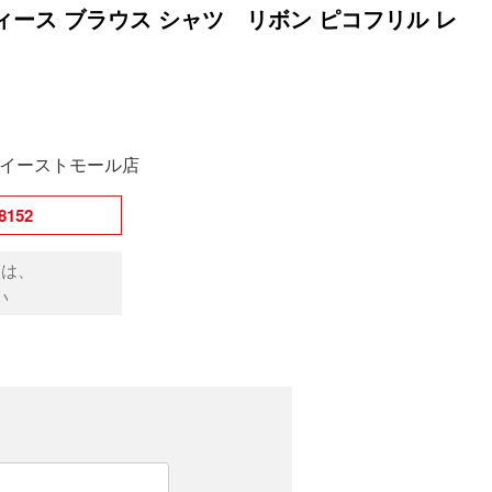
ディース ブラウス シャツ リボン ピコフリル レ
イーストモール店
152
点は、
い