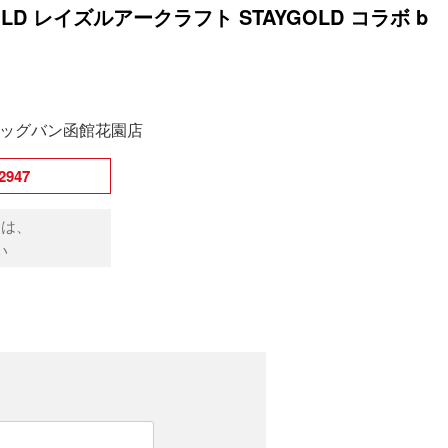
GOLD レイズルアークラフト STAYGOLD コラボ b
ッグバン函館花園店
947
点は、
い