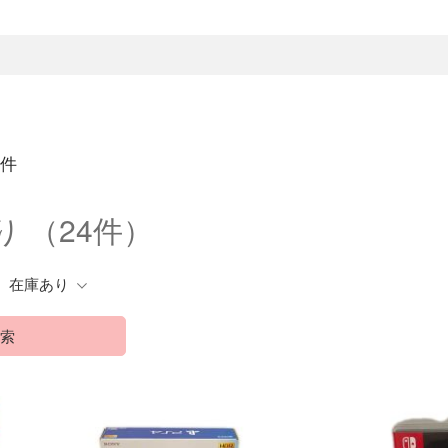
4件
あり
（24件）
在庫あり
索