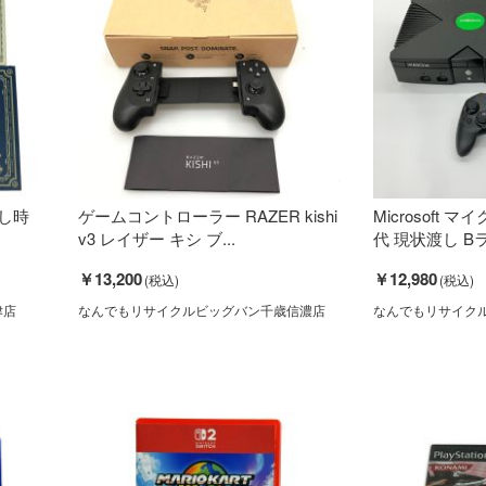
りし時
ゲームコントローラー RAZER kishi
Microsoft マ
v3 レイザー キシ ブ...
代 現状渡し B
￥13,200
￥12,980
津店
なんでもリサイクルビッグバン千歳信濃店
なんでもリサイク