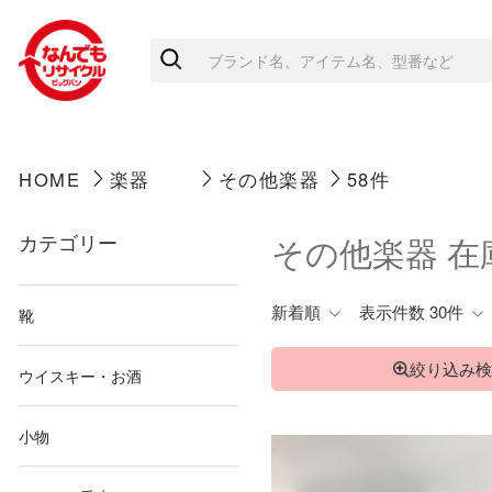
HOME
楽器
その他楽器
58件
カテゴリー
その他楽器 
新着順
表示件数 30件
靴
絞り込み検
ウイスキー・お酒
小物