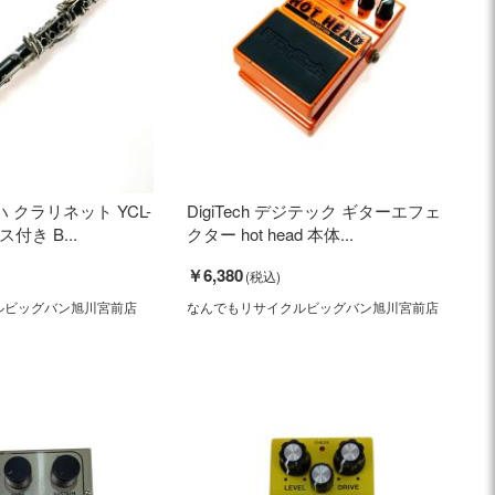
ハ クラリネット YCL-
DigiTech デジテック ギターエフェ
付き B...
クター hot head 本体...
￥6,380
ルビッグバン旭川宮前店
なんでもリサイクルビッグバン旭川宮前店