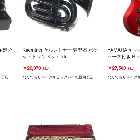
展示処分
Kaerntner ケルントナー 管楽器 ポケ
YAMAHA ヤマ
ットトランペット ktr...
ケース付き B
￥26,070
￥27,500
白石店
なんでもリサイクルビッグバン札幌白石店
なんでもリサイク