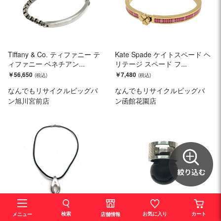
Tiffany & Co. ティファニー テ
Kate Spade ケイトスペード ヘ
ィファニー ベネチアン...
リテージ スペード フ...
￥56,650
￥7,480
なんでもリサイクルビッグバ
なんでもリサイクルビッグバ
ン旭川宮前店
ン函館花園店
mscollection チョーカー 約40c
GUCCI グッチ ユニセックス
検索
お気に入り
カート
店舗情報
メニュー