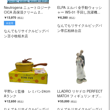
Neutrogena ニュートロジーナ
ELPA エルパ 全手動ウォッシ
CICA 高保湿クリーム 2...
ャー WS-01 手回し洗濯機...
￥13,970
￥6,380
未使用
なんでもリサイクルビッグバ
ン帯広柏林台店
なんでもリサイクルビッグバ
ン苫小牧桜木店
平野レミ監修 レミパン24cm
LLADRO リヤドロ PERFECT
Aランク
MATCH フィギュリン オブ...
￥12,650
￥55,000
なんでもリサイクルビッグバ
なんでもリサイクルビッグバ