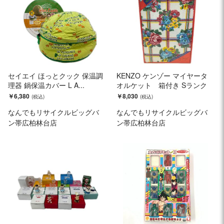
セイエイ ほっとクック 保温調
KENZO ケンゾー マイヤータ
理器 鍋保温カバー L A...
オルケット 箱付き Sランク
￥6,380
￥8,030
なんでもリサイクルビッグバ
なんでもリサイクルビッグバ
ン帯広柏林台店
ン帯広柏林台店