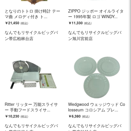
となりのトトロ 掛け時計 テー
ZIPPO ジッポー オイルライタ
マ曲 メロディ付き ト...
ー 1995年製 ロゴ WINDY...
￥21,450
￥11,330
なんでもリサイクルビッグバ
なんでもリサイクルビッグバ
ン帯広柏林台店
ン旭川宮前店
Ritter リッター 万能スライサ
Wedgwood ウェッジウッド Co
ー 手動フードスライサ...
losseum コロシアム プレ...
￥10,230
￥6,380
なんでもリサイクルビッグバ
なんでもリサイクルビッグバ