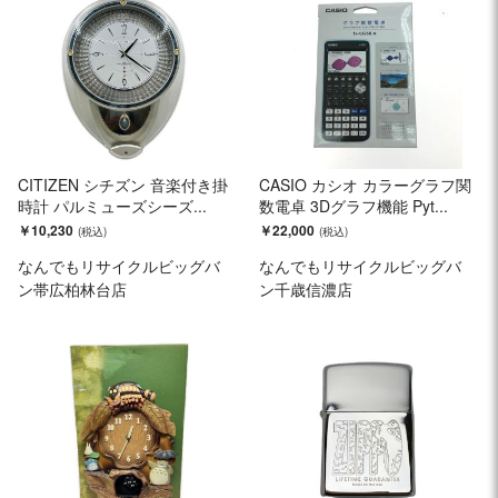
CITIZEN シチズン 音楽付き掛
CASIO カシオ カラーグラフ関
時計 パルミューズシーズ...
数電卓 3Dグラフ機能 Pyt...
￥10,230
￥22,000
なんでもリサイクルビッグバ
なんでもリサイクルビッグバ
ン帯広柏林台店
ン千歳信濃店