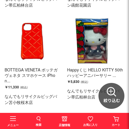
ン帯広柏林台店
ン函館花園店
BOTTEGA VENETA ボッテガ
Happyくじ HELLO KITTY 50th
ヴェネタ スマホケース iPho
ハッピーアニバーサリー ...
n...
￥5,830
￥11,330
なんでもリサイクルビッグバ
なんでもリサイクルビッグバ
ン帯広柏林台店
ン苫小牧桜木店
検索
お気に入り
カート
店舗情報
メニュー