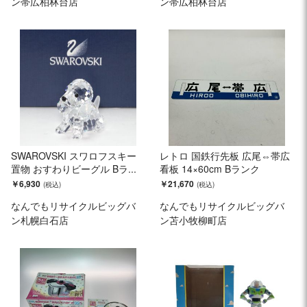
ン帯広柏林台店
ン帯広柏林台店
SWAROVSKI スワロフスキー
レトロ 国鉄行先板 広尾⇔帯広
置物 おすわりビーグル Bラ...
看板 14×60cm Bランク
￥6,930
￥21,670
なんでもリサイクルビッグバ
なんでもリサイクルビッグバ
ン札幌白石店
ン苫小牧柳町店