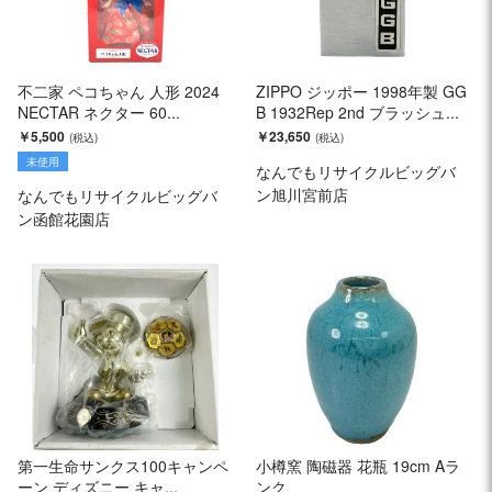
不二家 ペコちゃん 人形 2024
ZIPPO ジッポー 1998年製 GG
NECTAR ネクター 60...
B 1932Rep 2nd ブラッシュ...
￥5,500
￥23,650
未使用
なんでもリサイクルビッグバ
ン旭川宮前店
なんでもリサイクルビッグバ
ン函館花園店
第一生命サンクス100キャンペ
小樽窯 陶磁器 花瓶 19cm Aラ
ーン ディズニー キャ...
ンク