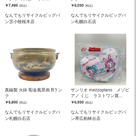
￥7,480
￥8,030
なんでもリサイクルビッグバ
なんでもリサイクルビッグバ
ン苫小牧桜木店
ン札幌白石店
真鍮製 火鉢 彫金風景画 Bラン
サンリオ mezzopiano メゾピ
ク
アノ くじ ラストワン賞...
￥8,800
￥6,930
なんでもリサイクルビッグバ
なんでもリサイクルビッグバ
ン札幌白石店
ン帯広柏林台店