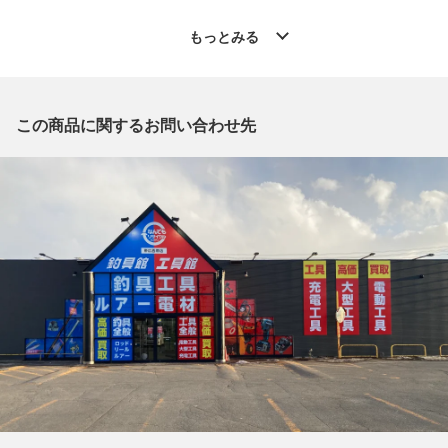
◆こちらの商品は「なんでもリサイクルビッグバン釣具館 帯広
西帯店 」からの出品です。
もっとみる
質問欄からの質問回答は致しておりませんので、商品についてご
質問がございましたら、
出品店舗にお電話にてお問い合わせください。
※「なんでもリサイクルビッグバン 公式オンラインストアの出
この商品に関するお問い合わせ先
品商品」と「店舗内商品コード」をお知らせ下さい。
電話番号：0155-66-5277
【店舗内商品コード】1001103553836
【メーカー】SHIMANO/シマノ
【付属品】竿袋
【ランク】Aランク
少々の使用感はあるが状態の良い中古品
【使用予定配送業者】佐川急便 飛脚宅配便100サイズ
【こちらの商品は在庫連動システムを導入し、店頭や他ネットシ
ョップと併売を行なっておりますが、
タイミングによりシステムの反映が間に合わず欠品となってしま
う場合がございます。
売切れの場合は、ご購入をキャンセルさせていただく場合がござ