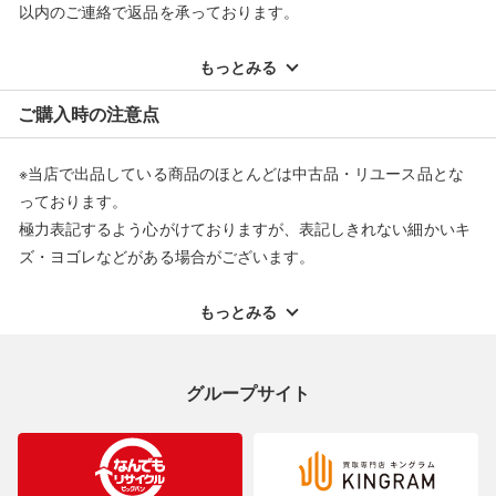
以内のご連絡で返品を承っております。
※記載のない不具合による返品については、購入代金・手数料・
配送料ともに当社負担で対応いたします。
もっとみる
※オンラインストアで購入頂いた商品は、店頭での返品はお受け
ご購入時の注意点
できません。また、商品の修理及び交換に関しては承ることがで
きません。あらかじめご了承ください。
※当店で出品している商品のほとんどは中古品・リユース品とな
返品・交換について
っております。
極力表記するよう心がけておりますが、表記しきれない細かいキ
ズ・ヨゴレなどがある場合がございます。
中古品・リユース品の特性を十分ご理解いただきますようお願い
申し上げます。
もっとみる
※掲載している一部商品は店頭にて展示中の商品もございます。
展示・保管中に劣化や変化などしてしまう恐れもございますので
グループサイト
ご理解くださいますようお願い申し上げます。
※お使いのモニター等により、写真と実際のお色が若干異なる場
合がございますのでご了承ください。
※表記したカラー名は、当社が判断した名称を掲載しています。