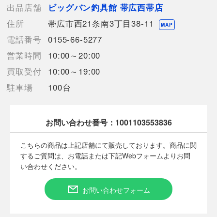
います。】
出品店舗
ビッグバン釣具館 帯広西帯店
住所
帯広市西21条南3丁目38-11
MAP
【備考/コメント】
電話番号
0155-66-5277
竿袋は折り畳んで収納しておりますので、折り目が数か所ついて
営業時間
10:00～20:00
います。
保管にともなう若干のキズ、ヨゴレはございますが、大きなダメ
買取受付
10:00～19:00
ージは無い状態です。
駐車場
100台
併売品として店頭でも展示しておりますので、ご理解・ご了承の
上ご入札くださいますようお願い致します。
お問い合わせ番号：
1001103553836
■状態等は画像をご確認・ご参照下さい。
こちらの商品はお客様から買取させていただいた商品であり、
こちらの商品は上記店舗にて販売しております。商品に関
人の手を経た商品です。
するご質問は、お電話または下記Webフォームよりお問
い合わせください。
■弊社（株式会社オカモト）を装った偽装サイトにご注意くださ
い■
お問い合わせフォーム
弊社（株式会社オカモト）の商品画像や文章を無断盗用した『偽
装サイト』を確認しておりますが、
当店とは一切関係がございませんのでご注意ください。