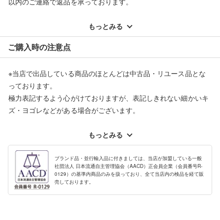
以内のご連絡で返品を承っております。
※記載のない不具合による返品については、購入代金・手数料・
配送料ともに当社負担で対応いたします。
もっとみる
※オンラインストアで購入頂いた商品は、店頭での返品はお受け
ご購入時の注意点
できません。また、商品の修理及び交換に関しては承ることがで
きません。あらかじめご了承ください。
※当店で出品している商品のほとんどは中古品・リユース品とな
返品・交換について
っております。
極力表記するよう心がけておりますが、表記しきれない細かいキ
ズ・ヨゴレなどがある場合がございます。
中古品・リユース品の特性を十分ご理解いただきますようお願い
申し上げます。
もっとみる
※掲載している一部商品は店頭にて展示中の商品もございます。
展示・保管中に劣化や変化などしてしまう恐れもございますので
ブランド品・並行輸入品に付きましては、当店が加盟している一般
社団法人 日本流通自主管理協会（AACD）正会員企業（会員番号R-
ご理解くださいますようお願い申し上げます。
0129）の基準内商品のみを扱っており、全て当店内の検品を経て販
売しております。
※お使いのモニター等により、写真と実際のお色が若干異なる場
合がございますのでご了承ください。
※表記したカラー名は、当社が判断した名称を掲載しています。