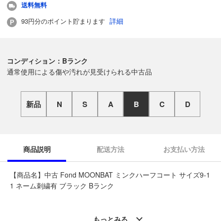
送料無料
詳細
93円分のポイント貯まります
コンディション：Bランク
通常使用による傷や汚れが見受けられる中古品
新品
N
S
A
B
C
D
商品説明
配送方法
お支払い方法
【商品名】中古 Fond MOONBAT ミンクハーフコート サイズ9-1
1 ネーム刺繍有 ブラック Bランク
◆こちらの商品は「なんでもリサイクル ビッグバン帯広柏林台
店 」からの出品です。
もっとみる