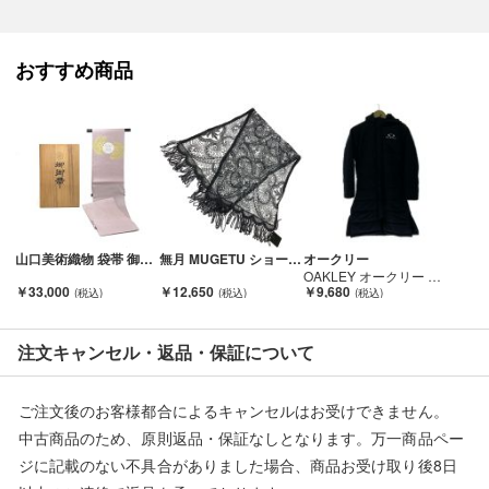
目立った傷・破損はございません。
裏地に白い汚れがございます。
ネームの刺繍も入っております。
おすすめ商品
タバコ・香水臭はございません。
■状態等は画像をご確認・ご参照下さい。
こちらの商品はお客様から買取させていただいた商品であり、
人の手を経た商品です。
■弊社からは、ご落札やご購入いただいた全てのお客様に評価を
山口美術織物 袋帯 御御帯 唐織錦葡萄鏡文（太鼓柄） ピンク Bランク
無月 MUGETU ショール パープル Aランク
オークリー
行なっております。
OAKLEY オークリー ベンチコート 150cm 程度B FOA401611 FOA401611 ブラック Cランク
評価ご不要のお客様は、ご落札・ご購入をお控えください。
￥33,000
￥12,650
￥9,680
■弊社（株式会社オカモトＲＭＣ）を装った偽装サイトにご注意
注文キャンセル・返品・保証について
ください■
弊社（株式会社オカモトＲＭＣ）の商品画像や文章を無断盗用し
た『偽装サイト』を確認しておりますが、
ご注文後のお客様都合によるキャンセルはお受けできません。
当店とは一切関係がございませんのでご注意ください。
中古商品のため、原則返品・保証なしとなります。万一商品ペー
ジに記載のない不具合がありました場合、商品お受け取り後8日