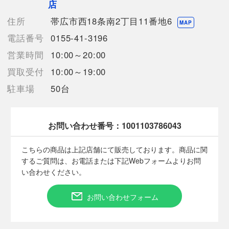
店
【規格・仕様】
サイズ：9-11
住所
帯広市西18条南2丁目11番地6
MAP
電話番号
0155-41-3196
【詳細備考】
平置き採寸となりますので数値に多少の誤差があるかと思われま
営業時間
10:00～20:00
す。予めご了承願います。
買取受付
10:00～19:00
撮影環境・モニター環境により、色味が異なって見える場合がご
ざいます。予めご了承くださいませ。
駐車場
50台
お問い合わせ番号：
1001103786043
【使用予定配送業者】佐川急便 飛脚宅配便100サイズ
【こちらの商品は在庫連動システムを導入し、店頭や他ネットシ
こちらの商品は上記店舗にて販売しております。商品に関
ョップと併売を行なっておりますが、タイミングによりシステム
するご質問は、お電話または下記Webフォームよりお問
の反映が間に合わず欠品となってしまう場合がございます。
い合わせください。
売切れの場合は、ご購入をキャンセルさせていただく場合がござ
います。】
お問い合わせフォーム
【備考/コメント】