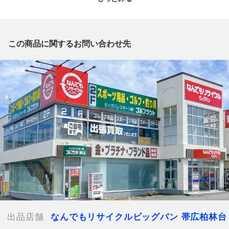
質問欄からの質問回答は致しておりませんので、商品についてご
質問がございましたら、
出品店舗にお電話にてお問い合わせください。
※「なんでもリサイクルビッグバン 公式オンラインストアの出
この商品に関するお問い合わせ先
品商品」と「店舗内商品コード」をお知らせ下さい。
電話番号：0155-41-3196
【店舗内商品コード】1001103786043
【メーカー】Fond MOONBAT
【対象】レディース
【カラー】ブラック
【肩幅】約45cm
【着丈】約76cm
【身幅】約57cm
【袖丈】約60cm
【付属品】なし
【ランク】Bランク
通常使用による傷や汚れが見受けられる中古品
出品店舗
なんでもリサイクルビッグバン 帯広柏林台