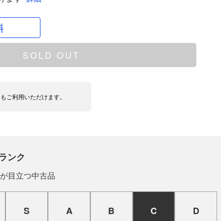
料
SOLD OUT
いもご利用いただけます。
ランク
が目立つ中古品
S
A
B
C
D