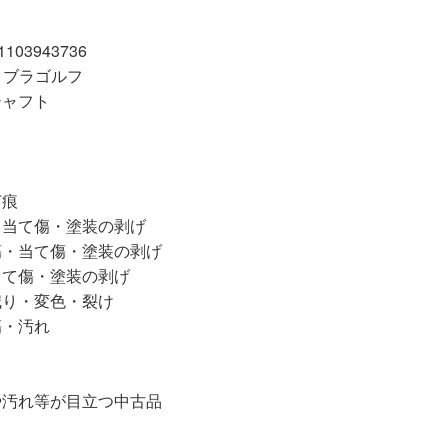
03943736
/コブラゴルフ
シャフト
打痕
・当て傷・塗装の剥げ
傷・当て傷・塗装の剥げ
当て傷・塗装の剥げ
減り・変色・裂け
傷・汚れ
等が目立つ中古品