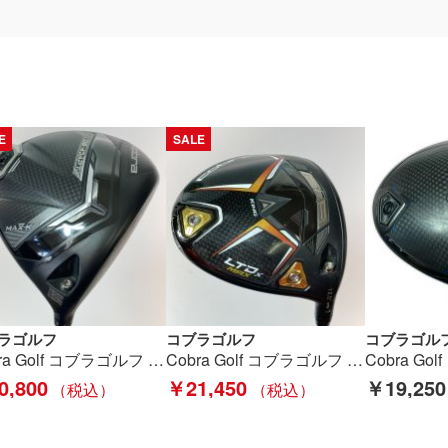
E
SALE
ラゴルフ
コブラゴルフ
コブラゴル
Cobra Golf コブラゴルフ DS-ADAPT MAX-K 1W 9.0° ドライバー LINQ M40X 6F4 カバー付 Bランク
Cobra Golf コブラゴルフ KING LTDx MAX 1W 12° ドライバー SPEEDER NX R グリップなし Cランク
0,800
￥21,450
￥19,250