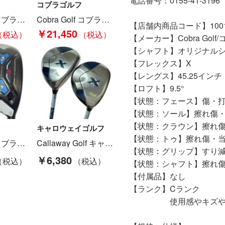
電話番号：0155-41-3196
コブラゴルフ
Cobra Golf コブラゴルフ DS-ADAPT MAX-K 1W 9.0° ドライバー LINQ M40X 6F4 カバー付 Bランク
Cobra Golf コブラゴルフ KING LTDx MAX 1W 12° ドライバー SPEEDER NX R グリップなし Cランク
【店舗内商品コード】10011
￥21,450
【メーカー】Cobra Golf
【シャフト】オリジナル
【フレックス】X
【レングス】45.25インチ
【ロフト】9.5°
【状態：フェース】傷・
【状態：ソール】擦れ傷
【状態：クラウン】擦れ
キャロウェイゴルフ
【状態：トゥ】擦れ傷・
Cobra Golf コブラゴルフ AEROJET LS 1W 10.5° ドライバー TOUR AD 5 SR カバー付 Bランク
Callaway Golf キャロウェイゴルフ X 3FW 5FW フェアウェイウッド 2本セット X SERIES 60 R Cランク
【状態：グリップ】すり
￥6,380
【状態：シャフト】擦れ
【付属品】なし
【ランク】Cランク
使用感やキズや汚れ