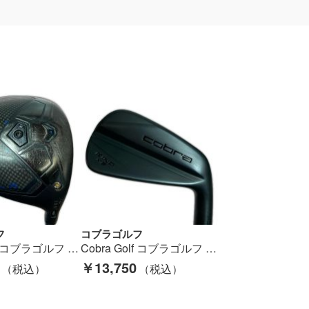
フ
コブラゴルフ
Cobra Golf コブラゴルフ DARKSPEED X 1W 10.5° ドライバー TOUR AD GRAPHITE DESIGN S カバー付 Cランク
Cobra Golf コブラゴルフ KING FORGED MB BLACK ＃7 34° アイアン Dynamic Gold EX S200 Bランク
￥13,750