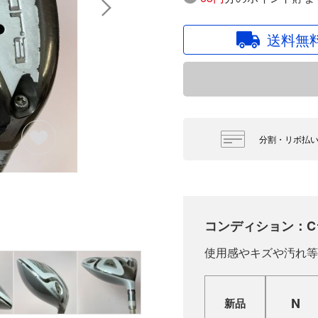
送料無
分割・リボ払
コンディション：C
使用感やキズや汚れ等
N
新品