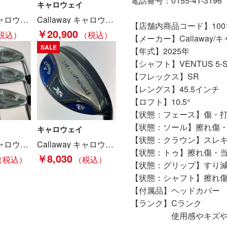
電話番号：0155-41-3196
キャロウェイ
Callaway キャロウェイ ベア ダンボール スウェットパーカー Mサイズ ゴルフウェア レディース ブラック Bランク
Callaway キャロウェイ クラブ フェアウェイウッド 2022年製 ROGUE ST MAX FAST 5UT Bランク
【店舗内商品コード】10011
￥20,900
【メーカー】Callaway/
SALE
【年式】2025年
【シャフト】VENTUS 5-
【フレックス】SR
【レングス】45.5インチ
【ロフト】10.5°
【状態：フェース】傷・
【状態：ソール】擦れ傷
キャロウェイ
【状態：クラウン】スレ
Callaway キャロウェイ X FORGED STAR 5-9.P 6本 アイアンセット Dynamic Gold S200 Bランク
Callaway キャロウェイ Steelhead スチールヘッド XR 4UT 20° ユーティリティ フレックスR Cランク
【状態：トゥ】擦れ傷・
￥8,030
【状態：グリップ】すり
【状態：シャフト】擦れ
【付属品】ヘッドカバー
【ランク】Cランク
使用感やキズや汚れ