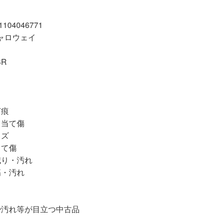
04046771
キャロウェイ
SR
打痕
・当て傷
キズ
当て傷
減り・汚れ
傷・汚れ
等が目立つ中古品