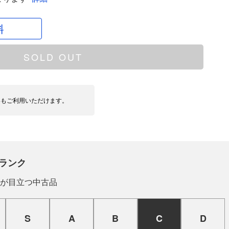
料
SOLD OUT
いもご利用いただけます。
ランク
が目立つ中古品
S
A
B
C
D