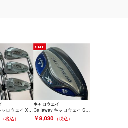
SALE
イ
キャロウェイ
Callaway キャロウェイ X FORGED STAR 5-9.P 6本 アイアンセット Dynamic Gold S200 Bランク
Callaway キャロウェイ Steelhead スチールヘッド XR 4UT 20° ユーティリティ フレックスR Cランク
￥8,030