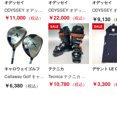
オデッセイ
オデッセイ
オデッセイ
ODYSSEY オデッセイ WHITE HOT OG V-LINE パター 33インチ ソケット無し Cランク
ODYSSEY オデッセイ VERSA SEVEN S パター 33インチ カバー付 Aランク
￥11,000
￥22,000
￥9,130
SALE
SALE
キャロウェイゴルフ
テクニカ
Callaway Golf キャロウェイゴルフ X 3FW 5FW フェアウェイウッド 2本セット X SERIES 60 R Cランク
Tecnica テクニカ スキーブーツ R PRO 70 キッズ ジュニアブーツ 22-22.5cm ソールサイズ268mm Cランク
￥10,780
￥3,300
￥6,380