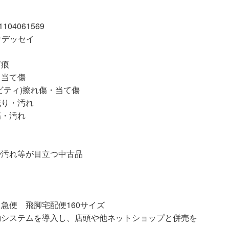
04061569
オデッセイ
打痕
・当て傷
ビティ)擦れ傷・当て傷
減り・汚れ
傷・汚れ
等が目立つ中古品
急便 飛脚宅配便160サイズ
動システムを導入し、店頭や他ネットショップと併売を