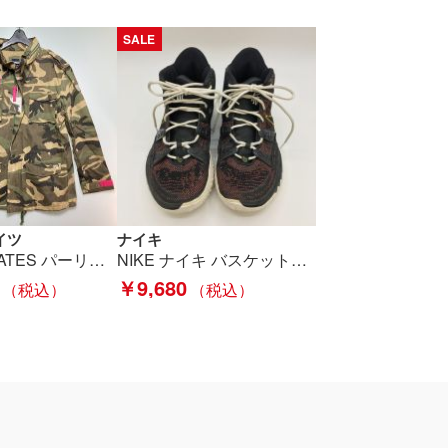
SALE
イツ
ナイキ
PEARLY GATES パーリーゲイツ 迷彩 カモ柄 ジャケット サイズ2 レディース Aランク
NIKE ナイキ バスケットボールシューズ スニーカー KYRIE 7 EP Roswell Rayguns カイリー レイガンズ CQ9327-003 SIZE 28cm Cランク
￥9,680