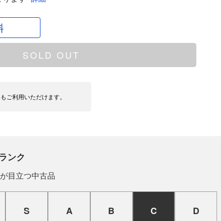
料
SOLD OUT
いもご利用いただけます。
ランク
が目立つ中古品
S
A
B
C
D