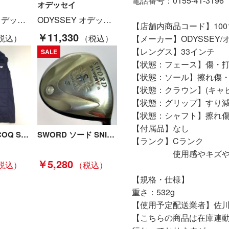
電話番号：0155-41-3196
オデッセイ
ODYSSEY オデッセイ WHITE HOT ホワイトホット XG #7 パター 33インチ Cランク
ODYSSEY オデッセイ DFX ＃7 パター 34インチ Cランク
【店舗内商品コード】10011
￥11,330
【メーカー】ODYSSEY/
【レングス】33インチ
SALE
【状態：フェース】傷・
【状態：ソール】擦れ傷
【状態：クラウン】(キャ
【状態：グリップ】すり
【状態：シャフト】擦れ
【付属品】なし
デサント LE COQ SPORTIF 中綿ゴルフ ワンピース Sサイズ ネイビー ネイビー Bランク
SWORD ソード SNIPERV スナイパーV 3FW 15° フェアウェイウッド Tour AD VF-5R2 カバー付 Cランク
【ランク】Cランク
使用感やキズや汚れ
￥5,280
【規格・仕様】
重さ：532g
【使用予定配送業者】佐川
【こちらの商品は在庫連