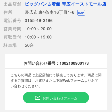
【使用予定配送業者】日本郵便 レターパックプラス
出品店舗
ビッグバン古着館 帯広イーストモール店
【こちらの商品は在庫連動システムを導入し、店頭や他ネットシ
住所
帯広市東4条南16丁目1-6
ョップと併売を行なっておりますが、タイミングによりシステム
MAP
の反映が間に合わず欠品となってしまう場合がございます。
電話番号
0155-49-3196
売切れの場合は、ご購入をキャンセルさせていただく場合がござ
営業時間
10:00～20:00
います。】
買取受付
10:00～19:00
駐車場
50台
【備考/コメント】
程度B
目立った汚れは見受けられません。
サイズは平置きでの計測となっております。
お問い合わせ番号：
1002100900173
商品画像に関しては出来る限り忠実に表示出来るよう努めており
ますが、実際の商品と比較し色味に若干の誤差が生じる場合があ
こちらの商品は上記店舗にて販売しております。商品に関
りますこと予めご了承ください。
するご質問は、お電話または下記Webフォームよりお問
店頭との併売商品のため、記載に無い細かなキズ、汚れが見受け
い合わせください。
られるなど多少商品状態が変化する場合がございます。
お問い合わせフォーム
■状態等は画像をご確認・ご参照下さい。