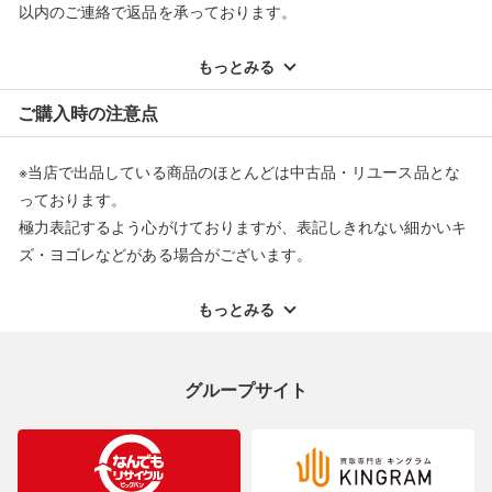
以内のご連絡で返品を承っております。
※記載のない不具合による返品については、購入代金・手数料・
配送料ともに当社負担で対応いたします。
もっとみる
※オンラインストアで購入頂いた商品は、店頭での返品はお受け
ご購入時の注意点
できません。また、商品の修理及び交換に関しては承ることがで
きません。あらかじめご了承ください。
※当店で出品している商品のほとんどは中古品・リユース品とな
返品・交換について
っております。
極力表記するよう心がけておりますが、表記しきれない細かいキ
ズ・ヨゴレなどがある場合がございます。
中古品・リユース品の特性を十分ご理解いただきますようお願い
申し上げます。
もっとみる
※掲載している一部商品は店頭にて展示中の商品もございます。
展示・保管中に劣化や変化などしてしまう恐れもございますので
グループサイト
ご理解くださいますようお願い申し上げます。
※お使いのモニター等により、写真と実際のお色が若干異なる場
合がございますのでご了承ください。
※表記したカラー名は、当社が判断した名称を掲載しています。