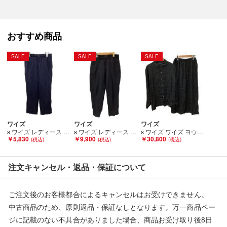
こちらの商品はお客様から買取させていただいた商品であり、
人の手を経た商品です。
おすすめ商品
■弊社（株式会社オカモト）を装った偽装サイトにご注意くださ
い■
SALE
SALE
SALE
弊社（株式会社オカモト）の商品画像や文章を無断盗用した『偽
装サイト』を確認しておりますが、
当店とは一切関係がございませんのでご注意ください。
ワイズ
ワイズ
ワイズ
s ワイズ レディース パンツ ストライプ SIZE 3 ネイビー Bランク
s ワイズ レディース パンツ SIZE 3 ブラック Bランク
s ワイズ ワイズ ヨウジヤマモト セットアップ ジャケット スカート ブラック Bランク
￥5,830
￥9,900
￥30,800
注文キャンセル・返品・保証について
ご注文後のお客様都合によるキャンセルはお受けできません。
中古商品のため、原則返品・保証なしとなります。万一商品ペー
ジに記載のない不具合がありました場合、商品お受け取り後8日