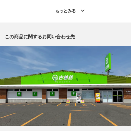
◆こちらの商品は「古着館 帯広イーストモール店 」からの出品
です。
もっとみる
質問欄からの質問回答は致しておりませんので、商品についてご
質問がございましたら、
出品店舗にお電話にてお問い合わせください。
※「なんでもリサイクルビッグバン 公式オンラインストアの出
この商品に関するお問い合わせ先
品商品」と「店舗内商品コード」をお知らせ下さい。
電話番号：0155-67-8571
【店舗内商品コード】1002100900173
【メーカー】Y's/ワイズ
【対象】レディース
【カラー】スカイブルー
【着丈】約83cm
【袖丈】約58cm
【付属品】なし
【ランク】Bランク
通常使用による傷や汚れが見受けられる中古品