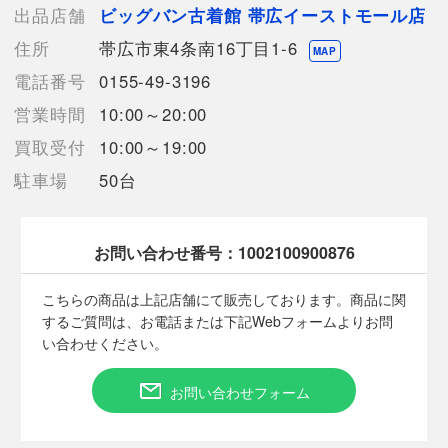
【使用予定配送業者】佐川急便 飛脚宅配便80サイズ
出品店舗
ビッグバン古着館 帯広イーストモール店
【こちらの商品は在庫連動システムを導入し、店頭や他ネットシ
住所
帯広市東4条南16丁目1-6
ョップと併売を行なっておりますが、
MAP
タイミングによりシステムの反映が間に合わず欠品となってしま
電話番号
0155-49-3196
う場合がございます。
営業時間
10:00～20:00
売切れの場合は、ご購入をキャンセルさせていただく場合がござ
います。】
買取受付
10:00～19:00
駐車場
50台
【備考/コメント】
程度B
目立った汚れは見受けられません。
お問い合わせ番号：
1002100900876
サイズは平置きでの計測となっております。
商品画像に関しては出来る限り忠実に表示出来るよう努めており
こちらの商品は上記店舗にて販売しております。商品に関
ますが、実際の商品と比較し色味に若干の誤差が生じる場合があ
するご質問は、お電話または下記Webフォームよりお問
りますこと予めご了承ください。
い合わせください。
店頭との併売商品のため、記載に無い細かなキズ、汚れが見受け
られるなど多少商品状態が変化する場合がございます。
お問い合わせフォーム