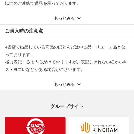
以内のご連絡で返品を承っております。
※記載のない不具合による返品については、購入代金・手数料・
配送料ともに当社負担で対応いたします。
もっとみる
※オンラインストアで購入頂いた商品は、店頭での返品はお受け
ご購入時の注意点
できません。また、商品の修理及び交換に関しては承ることがで
きません。あらかじめご了承ください。
※当店で出品している商品のほとんどは中古品・リユース品とな
返品・交換について
っております。
極力表記するよう心がけておりますが、表記しきれない細かいキ
ズ・ヨゴレなどがある場合がございます。
中古品・リユース品の特性を十分ご理解いただきますようお願い
申し上げます。
もっとみる
※掲載している一部商品は店頭にて展示中の商品もございます。
展示・保管中に劣化や変化などしてしまう恐れもございますので
グループサイト
ご理解くださいますようお願い申し上げます。
※お使いのモニター等により、写真と実際のお色が若干異なる場
合がございますのでご了承ください。
※表記したカラー名は、当社が判断した名称を掲載しています。