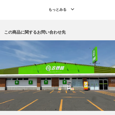
◆こちらの商品は「古着館 帯広イーストモール店 」からの出品
です。
もっとみる
質問欄からの質問回答は致しておりませんので、商品についてご
質問がございましたら、
出品店舗にお電話にてお問い合わせください。
※「なんでもリサイクルビッグバン 公式オンラインストアの出
この商品に関するお問い合わせ先
品商品」と「店舗内商品コード」をお知らせ下さい。
電話番号：0155-67-8571
【店舗内商品コード】1002100900876
【メーカー】JURGEN LEHL/ヨーガンレール
【対象】ミセス
【カラー】ブラック
【表記サイズ】EU M
【肩幅】約40cm
【着丈】約110cm
【袖丈】約59cm
【付属品】なし
【ランク】Bランク
通常使用による傷や汚れが見受けられる中古品