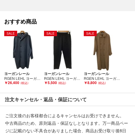
■状態等は画像をご確認・ご参照下さい。
こちらの商品はお客様から買取させていただいた商品であり、
人の手を経た商品です。
おすすめ商品
■弊社（株式会社オカモト）を装った偽装サイトにご注意くださ
SALE
SALE
SALE
い■
弊社（株式会社オカモト）の商品画像や文章を無断盗用した『偽
装サイト』を確認しておりますが、
当店とは一切関係がございませんのでご注意ください。
ヨーガンレール
ヨーガンレール
ヨーガンレール
RGEN LEHL ヨーガンレール レディース コート SIZE M グリーン Bランク
RGEN LEHL ヨーガンレール レディース パンツ SIZE S ウール ブラック Bランク
RGEN LEHL ヨーガンレール レディース 薄手 ロングコート SIZE M カーキ Bランク
￥26,400
￥5,500
￥8,800
注文キャンセル・返品・保証について
ご注文後のお客様都合によるキャンセルはお受けできません。
中古商品のため、原則返品・保証なしとなります。万一商品ペー
ジに記載のない不具合がありました場合、商品お受け取り後8日