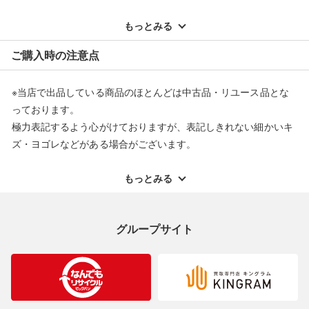
※記載のない不具合による返品については、購入代金・手数料・
配送料ともに当社負担で対応いたします。
もっとみる
※オンラインストアで購入頂いた商品は、店頭での返品はお受け
ご購入時の注意点
できません。また、商品の修理及び交換に関しては承ることがで
きません。あらかじめご了承ください。
※当店で出品している商品のほとんどは中古品・リユース品とな
返品・交換について
っております。
極力表記するよう心がけておりますが、表記しきれない細かいキ
ズ・ヨゴレなどがある場合がございます。
中古品・リユース品の特性を十分ご理解いただきますようお願い
申し上げます。
もっとみる
※掲載している一部商品は店頭にて展示中の商品もございます。
展示・保管中に劣化や変化などしてしまう恐れもございますので
グループサイト
ご理解くださいますようお願い申し上げます。
※お使いのモニター等により、写真と実際のお色が若干異なる場
合がございますのでご了承ください。
※表記したカラー名は、当社が判断した名称を掲載しています。
製造元が定めたカラー名と異なることもあります。色調などご不