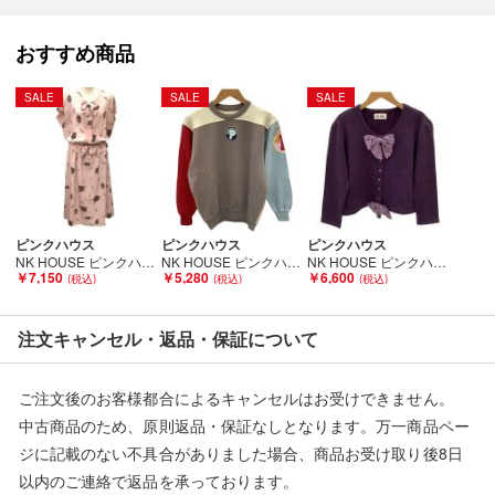
■状態等は画像をご確認・ご参照下さい。
おすすめ商品
こちらの商品はお客様から買取させていただいた商品であり、
人の手を経た商品です。
SALE
SALE
SALE
■弊社（株式会社オカモト）を装った偽装サイトにご注意くださ
い■
弊社（株式会社オカモト）の商品画像や文章を無断盗用した『偽
装サイト』を確認しておりますが、
当店とは一切関係がございませんのでご注意ください。
ピンクハウス
ピンクハウス
ピンクハウス
NK HOUSE ピンクハウス 希少 レア レディース フレンチスリーブワンピース 兵隊柄 リボン ピンク Bランク
NK HOUSE ピンクハウス レディース スウェット トレーナー ベージュ Bランク
NK HOUSE ピンクハウス レディース カーディガン ジャケット リボン 水玉 パープル Bランク
￥7,150
￥5,280
￥6,600
注文キャンセル・返品・保証について
ご注文後のお客様都合によるキャンセルはお受けできません。
中古商品のため、原則返品・保証なしとなります。万一商品ペー
ジに記載のない不具合がありました場合、商品お受け取り後8日
以内のご連絡で返品を承っております。