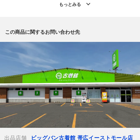
◆こちらの商品は「古着館 帯広イーストモール店 」からの出品
もっとみる
です。
質問欄からの質問回答は致しておりませんので、商品についてご
質問がございましたら、
出品店舗にお電話にてお問い合わせください。
この商品に関するお問い合わせ先
※「なんでもリサイクルビッグバン 公式オンラインストアの出
品商品」と「店舗内商品コード」をお知らせ下さい。
電話番号：0155-67-8571
【店舗内商品コード】1002100914859
【メーカー】PINK HOUSE/ピンクハウス
【対象】レディース
【カラー】グレー
【総丈】約78cm
【肩幅】約41cm
【着丈】約49cm
【身幅】約46cm
【袖丈】約54cm
【ウエスト】約58cm
【付属品】なし
出品店舗
ビッグバン古着館 帯広イーストモール店