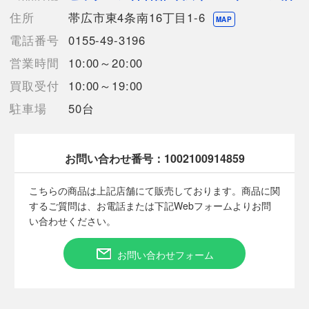
【ランク】Cランク
住所
帯広市東4条南16丁目1-6
使用感やキズや汚れ等が目立つ中古品
MAP
【使用予定配送業者】佐川急便 飛脚宅配便60サイズ
電話番号
0155-49-3196
【こちらの商品は在庫連動システムを導入し、店頭や他ネットシ
営業時間
10:00～20:00
ョップと併売を行なっておりますが、
タイミングによりシステムの反映が間に合わず欠品となってしま
買取受付
10:00～19:00
う場合がございます。
駐車場
50台
売切れの場合は、ご購入をキャンセルさせていただく場合がござ
います。】
お問い合わせ番号：
1002100914859
【備考/コメント】
程度C 色褪せや使用感、汚れがあります。
こちらの商品は上記店舗にて販売しております。商品に関
サイズは平置きでの計測となっております。
するご質問は、お電話または下記Webフォームよりお問
商品画像に関しては出来る限り忠実に表示出来るよう努めており
い合わせください。
ますが、実際の商品と比較し色味に若干の誤差が生じる場合があ
りますこと予めご了承ください。
お問い合わせフォーム
店頭との併売商品のため、記載に無い細かなキズ、汚れが見受け
られるなど多少商品状態が変化する場合がございます。