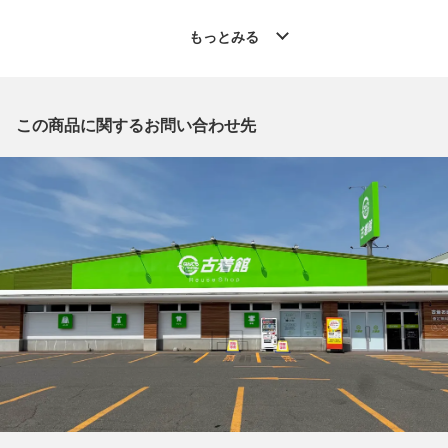
◆こちらの商品は「古着館 帯広イーストモール店 」からの出品
です。
もっとみる
質問欄からの質問回答は致しておりませんので、商品についてご
質問がございましたら、
出品店舗にお電話にてお問い合わせください。
※「なんでもリサイクルビッグバン 公式オンラインストアの出
この商品に関するお問い合わせ先
品商品」と「店舗内商品コード」をお知らせ下さい。
電話番号：0155-67-8571
【店舗内商品コード】1002100924087
【メーカー】ISSEY MIYAKE/イッセイミヤケ
【型番】IM02FJ960
【対象】レディース
【カラー】オレンジ
【表記サイズ】EU M
【着丈】約60cm
【身幅】約40cm
【袖丈】約40cm
【付属品】なし