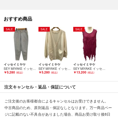
■状態等は画像をご確認・ご参照下さい。
おすすめ商品
こちらの商品はお客様から買取させていただいた商品であり、
人の手を経た商品です。
SALE
SALE
SALE
■弊社からは、ご落札やご購入いただいた全てのお客様に評価を
行なっております。
評価ご不要のお客様は、ご落札・ご購入をお控えください。
■弊社（株式会社オカモト）を装った偽装サイトにご注意くださ
イッセイミヤケ
イッセイミヤケ
イッセイミヤケ
い■
SEY MIYAKE イッセイミヤケ レディース パンツ SIZE 9号 ヒッコリー ヒッコリー Bランク
SEY MIYAKE イッセイミヤケ レディース カーディガン SIZE M アイボリー Bランク
SEY MIYAKE イッセイミヤケ PLEATS PLEASE 変形デザイン ノースリーブカットソー SIZE 3 ワインレッド Bランク
￥5,280
￥5,280
￥13,200
弊社（株式会社オカモト）の商品画像や文章を無断盗用した『偽
装サイト』を確認しておりますが、
当店とは一切関係がございませんのでご注意ください。
注文キャンセル・返品・保証について
ご注文後のお客様都合によるキャンセルはお受けできません。
中古商品のため、原則返品・保証なしとなります。万一商品ペー
ジに記載のない不具合がありました場合、商品お受け取り後8日