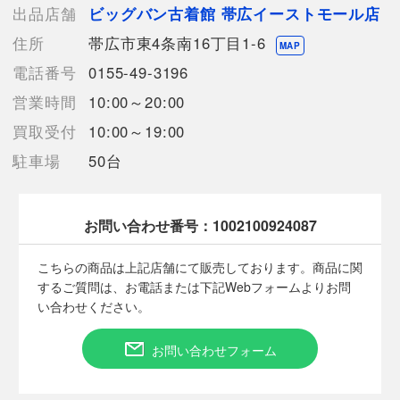
【ランク】Bランク
出品店舗
ビッグバン古着館 帯広イーストモール店
通常使用による傷や汚れが見受けられる中古品
住所
帯広市東4条南16丁目1-6
MAP
【使用予定配送業者】日本郵便 レターパックプラス
電話番号
0155-49-3196
【こちらの商品は在庫連動システムを導入し、店頭や他ネットシ
営業時間
10:00～20:00
ョップと併売を行なっておりますが、タイミングによりシステム
の反映が間に合わず欠品となってしまう場合がございます。
買取受付
10:00～19:00
売切れの場合は、ご購入をキャンセルさせていただく場合がござ
駐車場
50台
います。】
【備考/コメント】
お問い合わせ番号：
1002100924087
程度B
目立った汚れは見受けられません。
こちらの商品は上記店舗にて販売しております。商品に関
サイズは平置きでの計測となっております。
するご質問は、お電話または下記Webフォームよりお問
商品画像に関しては出来る限り忠実に表示出来るよう努めており
い合わせください。
ますが、実際の商品と比較し色味に若干の誤差が生じる場合があ
りますこと予めご了承ください。
お問い合わせフォーム
店頭との併売商品のため、記載に無い細かなキズ、汚れが見受け
られるなど多少商品状態が変化する場合がございます。