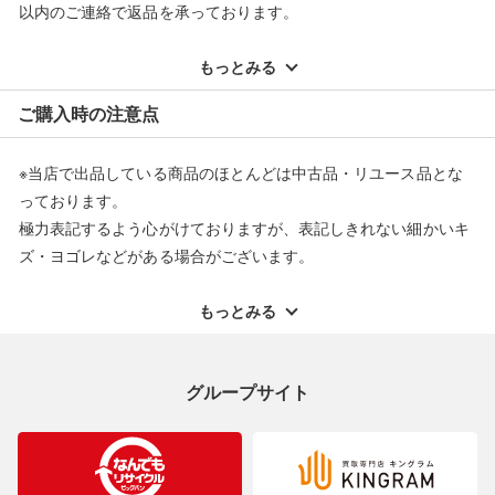
以内のご連絡で返品を承っております。
※記載のない不具合による返品については、購入代金・手数料・
配送料ともに当社負担で対応いたします。
もっとみる
※オンラインストアで購入頂いた商品は、店頭での返品はお受け
ご購入時の注意点
できません。また、商品の修理及び交換に関しては承ることがで
きません。あらかじめご了承ください。
※当店で出品している商品のほとんどは中古品・リユース品とな
返品・交換について
っております。
極力表記するよう心がけておりますが、表記しきれない細かいキ
ズ・ヨゴレなどがある場合がございます。
中古品・リユース品の特性を十分ご理解いただきますようお願い
申し上げます。
もっとみる
※掲載している一部商品は店頭にて展示中の商品もございます。
展示・保管中に劣化や変化などしてしまう恐れもございますので
グループサイト
ご理解くださいますようお願い申し上げます。
※お使いのモニター等により、写真と実際のお色が若干異なる場
合がございますのでご了承ください。
※表記したカラー名は、当社が判断した名称を掲載しています。