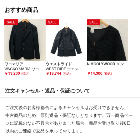
■弊社（株式会社オカモト）を装った偽装サイトにご注意くださ
い■
おすすめ商品
弊社（株式会社オカモト）の商品画像や文章を無断盗用した『偽
装サイト』を確認しておりますが、
SALE
SALE
SALE
当店とは一切関係がございませんのでご注意ください。
ワコマリア
ウエストライド
N.HOOLYWOOD メンズ衣料 ノーカラーフリースジャケット サイズ38 192-BL02-030 ブラック Bランク
WACKO MARIA ワコマリア メンズジャケット sizeS ネイビー Bランク
WEST RIDE ウエストライド メンズ コート サイズ38 ブラック Bランク
￥13,200
￥18,744
￥14,300
注文キャンセル・返品・保証について
ご注文後のお客様都合によるキャンセルはお受けできません。
中古商品のため、原則返品・保証なしとなります。万一商品ペー
ジに記載のない不具合がありました場合、商品お受け取り後8日
以内のご連絡で返品を承っております。
※記載のない不具合による返品については、購入代金・手数料・