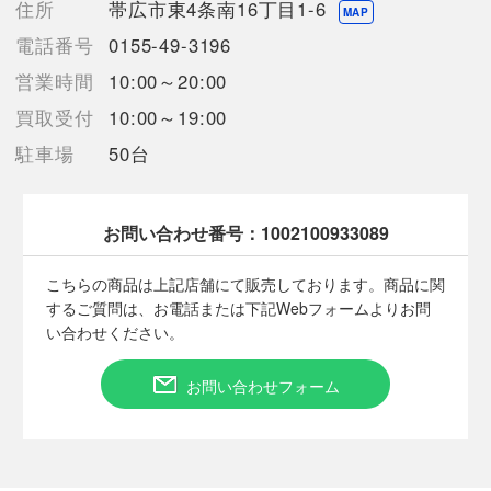
住所
帯広市東4条南16丁目1-6
う場合がございます。
MAP
売切れの場合は、ご購入をキャンセルさせていただく場合がござ
電話番号
0155-49-3196
います。】
営業時間
10:00～20:00
買取受付
10:00～19:00
【備考/コメント】
駐車場
50台
スレやダメージが見受けられます。
サイズは平置きでの計測となっております。
商品画像に関しては出来る限り忠実に表示出来るよう努めており
ますが、実際の商品と比較し色味に若干の誤差が生じる場合があ
お問い合わせ番号：
1002100933089
りますこと予めご了承ください。
店頭との併売商品のため、記載に無い細かなキズ、汚れが見受け
こちらの商品は上記店舗にて販売しております。商品に関
られるなど多少商品状態が変化する場合がございます。
するご質問は、お電話または下記Webフォームよりお問
い合わせください。
お問い合わせフォーム
■状態等は画像をご確認・ご参照下さい。
こちらの商品はお客様から買取させていただいた商品であり、
人の手を経た商品です。