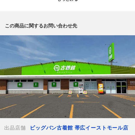
質問欄からの質問回答は致しておりませんので、商品についてご
質問がございましたら、
出品店舗にお電話にてお問い合わせください。
※「なんでもリサイクルビッグバン 公式オンラインストアの出
この商品に関するお問い合わせ先
品商品」と「店舗内商品コード」をお知らせ下さい。
電話番号：0155-67-8571
【店舗内商品コード】1002100933089
【メーカー】HORN WORKS
【対象】メンズ
【カラー】ブラック
【総丈】約103cm
【ウエスト】約76cm
【付属品】なし
【ランク】Cランク
使用感やキズや汚れ等が目立つ中古品
【使用予定配送業者】佐川急便 飛脚宅配便80サイズ
【こちらの商品は在庫連動システムを導入し、店頭や他ネットシ
ョップと併売を行なっておりますが、
出品店舗
ビッグバン古着館 帯広イーストモール店
タイミングによりシステムの反映が間に合わず欠品となってしま