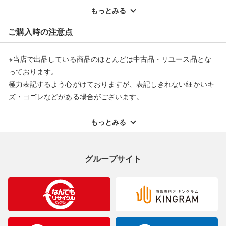
配送料ともに当社負担で対応いたします。
もっとみる
※オンラインストアで購入頂いた商品は、店頭での返品はお受け
ご購入時の注意点
できません。また、商品の修理及び交換に関しては承ることがで
きません。あらかじめご了承ください。
※当店で出品している商品のほとんどは中古品・リユース品とな
返品・交換について
っております。
極力表記するよう心がけておりますが、表記しきれない細かいキ
ズ・ヨゴレなどがある場合がございます。
中古品・リユース品の特性を十分ご理解いただきますようお願い
申し上げます。
もっとみる
※掲載している一部商品は店頭にて展示中の商品もございます。
展示・保管中に劣化や変化などしてしまう恐れもございますので
グループサイト
ご理解くださいますようお願い申し上げます。
※お使いのモニター等により、写真と実際のお色が若干異なる場
合がございますのでご了承ください。
※表記したカラー名は、当社が判断した名称を掲載しています。
製造元が定めたカラー名と異なることもあります。色調などご不
明なことがありましたらご購入前にお問い合わせください。