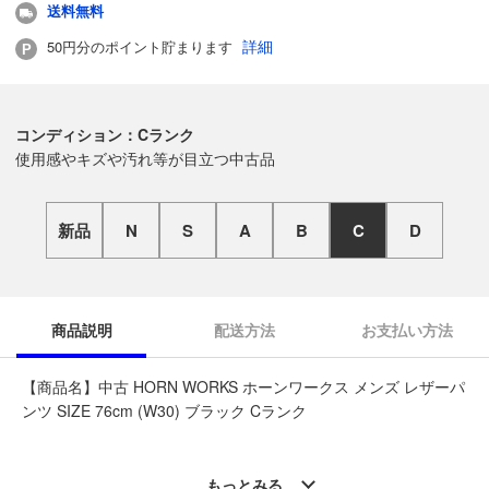
送料無料
詳細
50円分のポイント貯まります
コンディション：Cランク
使用感やキズや汚れ等が目立つ中古品
新品
N
S
A
B
C
D
商品説明
配送方法
お支払い方法
【商品名】中古 HORN WORKS ホーンワークス メンズ レザーパ
ンツ SIZE 76cm (W30) ブラック Cランク
◆こちらの商品は「古着館 帯広イーストモール店 」からの出品
です。
もっとみる