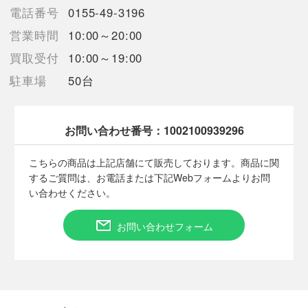
う場合がございます。
電話番号
0155-49-3196
売切れの場合は、ご購入をキャンセルさせていただく場合がござ
営業時間
10:00～20:00
います。】
買取受付
10:00～19:00
駐車場
50台
【備考/コメント】
程度B
目立った汚れは見受けられません。
サイズは平置きでの計測となっております。
お問い合わせ番号：
1002100939296
商品画像に関しては出来る限り忠実に表示出来るよう努めており
ますが、実際の商品と比較し色味に若干の誤差が生じる場合があ
こちらの商品は上記店舗にて販売しております。商品に関
りますこと予めご了承ください。
するご質問は、お電話または下記Webフォームよりお問
店頭との併売商品のため、記載に無い細かなキズ、汚れが見受け
い合わせください。
られるなど多少商品状態が変化する場合がございます。
お問い合わせフォーム
■状態等は画像をご確認・ご参照下さい。
こちらの商品はお客様から買取させていただいた商品であり、
人の手を経た商品です。