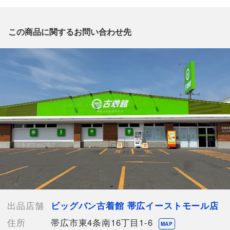
質問がございましたら、
出品店舗にお電話にてお問い合わせください。
※「なんでもリサイクルビッグバン 公式オンラインストアの出
この商品に関するお問い合わせ先
品商品」と「店舗内商品コード」をお知らせ下さい。
電話番号：0155-67-8571
【店舗内商品コード】1002100939296
【メーカー】ISSEY MIYAKE HaaT
【型番】HA31FG567
【対象】レディース
【カラー】パープル
【総丈】約92cm
【ウエスト】約64cm
【付属品】なし
【ランク】Bランク
通常使用による傷や汚れが見受けられる中古品
【使用予定配送業者】佐川急便 飛脚宅配便60サイズ
【こちらの商品は在庫連動システムを導入し、店頭や他ネットシ
出品店舗
ビッグバン古着館 帯広イーストモール店
ョップと併売を行なっておりますが、
住所
帯広市東4条南16丁目1-6
タイミングによりシステムの反映が間に合わず欠品となってしま
MAP