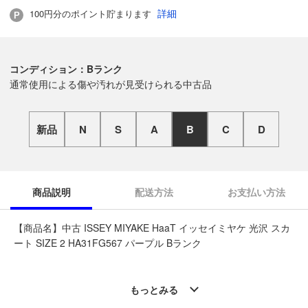
詳細
100円分のポイント貯まります
コンディション：Bランク
通常使用による傷や汚れが見受けられる中古品
新品
N
S
A
B
C
D
商品説明
配送方法
お支払い方法
【商品名】中古 ISSEY MIYAKE HaaT イッセイミヤケ 光沢 スカ
ート SIZE 2 HA31FG567 パープル Bランク
◆こちらの商品は「古着館 帯広イーストモール店 」からの出品
です。
もっとみる
質問欄からの質問回答は致しておりませんので、商品についてご