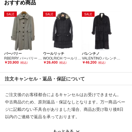
おすすめ商品
■弊社（株式会社オカモト）を装った偽装サイトにご注意くださ
い■
SALE
SALE
SALE
弊社（株式会社オカモト）の商品画像や文章を無断盗用した『偽
装サイト』を確認しておりますが、
当店とは一切関係がございませんのでご注意ください。
バーバリー
ウールリッチ
バレンチノ
RBERRY バーバリー レディース ロングコート SIZE 38 アンゴラ60％ ライトグレー Bランク
WOOLRICH ウールリッチ コート ブラック Bランク
VALENTINO バレンチノ ミンクコート ブラウン Bランク
￥20,900
￥26,400
￥46,200
注文キャンセル・返品・保証について
ご注文後のお客様都合によるキャンセルはお受けできません。
中古商品のため、原則返品・保証なしとなります。万一商品ペー
ジに記載のない不具合がありました場合、商品お受け取り後8日
以内のご連絡で返品を承っております。
※記載のない不具合による返品については、購入代金・手数料・
配送料ともに当社負担で対応いたします。
もっとみる