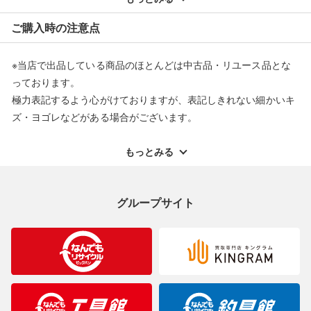
※オンラインストアで購入頂いた商品は、店頭での返品はお受け
ご購入時の注意点
できません。また、商品の修理及び交換に関しては承ることがで
きません。あらかじめご了承ください。
※当店で出品している商品のほとんどは中古品・リユース品とな
返品・交換について
っております。
極力表記するよう心がけておりますが、表記しきれない細かいキ
ズ・ヨゴレなどがある場合がございます。
中古品・リユース品の特性を十分ご理解いただきますようお願い
申し上げます。
もっとみる
※掲載している一部商品は店頭にて展示中の商品もございます。
展示・保管中に劣化や変化などしてしまう恐れもございますので
グループサイト
ご理解くださいますようお願い申し上げます。
※お使いのモニター等により、写真と実際のお色が若干異なる場
合がございますのでご了承ください。
※表記したカラー名は、当社が判断した名称を掲載しています。
製造元が定めたカラー名と異なることもあります。色調などご不
明なことがありましたらご購入前にお問い合わせください。