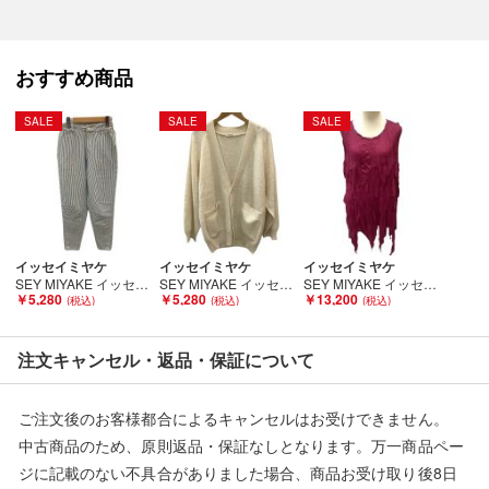
■状態等は画像をご確認・ご参照下さい。
こちらの商品はお客様から買取させていただいた商品であり、
人の手を経た商品です。
おすすめ商品
■弊社からは、ご落札やご購入いただいた全てのお客様に評価を
SALE
SALE
SALE
行なっております。
評価ご不要のお客様は、ご落札・ご購入をお控えください。
■弊社（株式会社オカモトＲＭＣ）を装った偽装サイトにご注意
ください■
弊社（株式会社オカモトＲＭＣ）の商品画像や文章を無断盗用し
イッセイミヤケ
イッセイミヤケ
イッセイミヤケ
た『偽装サイト』を確認しておりますが、
SEY MIYAKE イッセイミヤケ レディース パンツ SIZE 9号 ヒッコリー ヒッコリー Bランク
SEY MIYAKE イッセイミヤケ レディース カーディガン SIZE M アイボリー Bランク
SEY MIYAKE イッセイミヤケ PLEATS PLEASE 変形デザイン ノースリーブカットソー SIZE 3 ワインレッド Bランク
￥5,280
￥5,280
￥13,200
当店とは一切関係がございませんのでご注意ください。
注文キャンセル・返品・保証について
ご注文後のお客様都合によるキャンセルはお受けできません。
中古商品のため、原則返品・保証なしとなります。万一商品ペー
ジに記載のない不具合がありました場合、商品お受け取り後8日