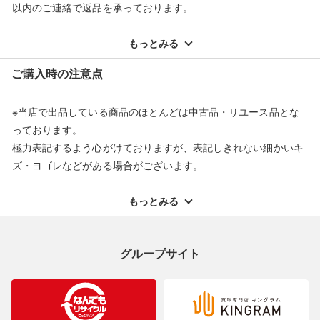
以内のご連絡で返品を承っております。
※記載のない不具合による返品については、購入代金・手数料・
配送料ともに当社負担で対応いたします。
もっとみる
※オンラインストアで購入頂いた商品は、店頭での返品はお受け
ご購入時の注意点
できません。また、商品の修理及び交換に関しては承ることがで
きません。あらかじめご了承ください。
※当店で出品している商品のほとんどは中古品・リユース品とな
返品・交換について
っております。
極力表記するよう心がけておりますが、表記しきれない細かいキ
ズ・ヨゴレなどがある場合がございます。
中古品・リユース品の特性を十分ご理解いただきますようお願い
申し上げます。
もっとみる
※掲載している一部商品は店頭にて展示中の商品もございます。
展示・保管中に劣化や変化などしてしまう恐れもございますので
グループサイト
ご理解くださいますようお願い申し上げます。
※お使いのモニター等により、写真と実際のお色が若干異なる場
合がございますのでご了承ください。
※表記したカラー名は、当社が判断した名称を掲載しています。