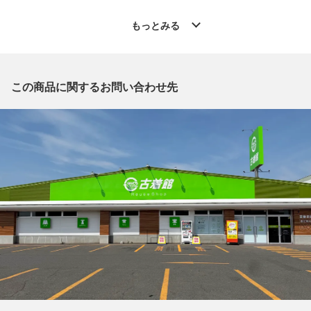
◆こちらの商品は「古着館 帯広イーストモール店 」からの出品
もっとみる
です。
質問欄からの質問回答は致しておりませんので、商品についてご
質問がございましたら、
出品店舗にお電話にてお問い合わせください。
この商品に関するお問い合わせ先
※「なんでもリサイクルビッグバン 公式オンラインストアの出
品商品」と「店舗内商品コード」をお知らせ下さい。
電話番号：0155-67-8571
【店舗内商品コード】1002100940797
【メーカー】ISSEY MIYAKE/イッセイミヤケ
【型番】IM11FJ412
【対象】ミセス
【カラー】ショッキングピンク
【着丈】約60cm
【付属品】なし
【ランク】Bランク
通常使用による傷や汚れが見受けられる中古品