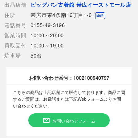
出品店舗
ビッグバン古着館 帯広イーストモール店
【使用予定配送業者】佐川急便 飛脚宅配便60サイズ
住所
帯広市東4条南16丁目1-6
【こちらの商品は在庫連動システムを導入し、店頭や他ネットシ
MAP
ョップと併売を行なっておりますが、タイミングによりシステム
電話番号
0155-49-3196
の反映が間に合わず欠品となってしまう場合がございます。
営業時間
10:00～20:00
売切れの場合は、ご購入をキャンセルさせていただく場合がござ
います。】
買取受付
10:00～19:00
駐車場
50台
【備考/コメント】
程度B
目立った汚れは見受けられません。
お問い合わせ番号：
1002100940797
サイズは平置きでの計測となっております。
商品画像に関しては出来る限り忠実に表示出来るよう努めており
こちらの商品は上記店舗にて販売しております。商品に関
ますが、実際の商品と比較し色味に若干の誤差が生じる場合があ
するご質問は、お電話または下記Webフォームよりお問
りますこと予めご了承ください。
い合わせください。
店頭との併売商品のため、記載に無い細かなキズ、汚れが見受け
られるなど多少商品状態が変化する場合がございます。
お問い合わせフォーム