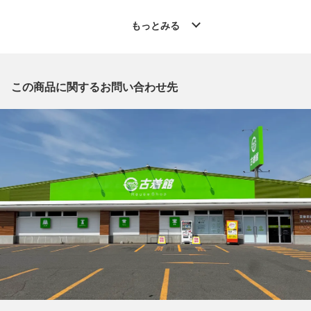
◆こちらの商品は「古着館 帯広イーストモール店 」からの出品
です。
もっとみる
質問欄からの質問回答は致しておりませんので、商品についてご
質問がございましたら、
出品店舗にお電話にてお問い合わせください。
※「なんでもリサイクルビッグバン 公式オンラインストアの出
この商品に関するお問い合わせ先
品商品」と「店舗内商品コード」をお知らせ下さい。
電話番号：0155-67-8571
【店舗内商品コード】1002100943569
【メーカー】ISSEY MIYAKE/イッセイミヤケ
【型番】PP55-JK103
【対象】ミセス
【カラー】ブラック
【肩幅】約22cm
【着丈】約49cm
【袖丈】約24cm
【付属品】なし
【ランク】Bランク
通常使用による傷や汚れが見受けられる中古品