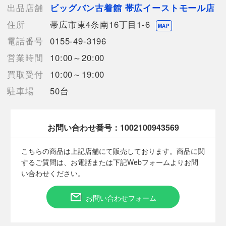
【使用予定配送業者】佐川急便 飛脚宅配便60サイズ
出品店舗
ビッグバン古着館 帯広イーストモール店
【こちらの商品は在庫連動システムを導入し、店頭や他ネットシ
住所
帯広市東4条南16丁目1-6
ョップと併売を行なっておりますが、
MAP
タイミングによりシステムの反映が間に合わず欠品となってしま
電話番号
0155-49-3196
う場合がございます。
営業時間
10:00～20:00
売切れの場合は、ご購入をキャンセルさせていただく場合がござ
います。】
買取受付
10:00～19:00
駐車場
50台
【備考/コメント】
程度B
目立った汚れは見受けられません。
お問い合わせ番号：
1002100943569
サイズは平置きでの計測となっております。
商品画像に関しては出来る限り忠実に表示出来るよう努めており
こちらの商品は上記店舗にて販売しております。商品に関
ますが、実際の商品と比較し色味に若干の誤差が生じる場合があ
するご質問は、お電話または下記Webフォームよりお問
りますこと予めご了承ください。
い合わせください。
店頭との併売商品のため、記載に無い細かなキズ、汚れが見受け
られるなど多少商品状態が変化する場合がございます。
お問い合わせフォーム