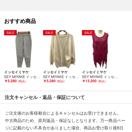
■状態等は画像をご確認・ご参照下さい。
こちらの商品はお客様から買取させていただいた商品であり、
人の手を経た商品です。
おすすめ商品
■弊社（株式会社オカモト）を装った偽装サイトにご注意くださ
SALE
SALE
SALE
い■
弊社（株式会社オカモト）の商品画像や文章を無断盗用した『偽
装サイト』を確認しておりますが、
当店とは一切関係がございませんのでご注意ください。
イッセイミヤケ
イッセイミヤケ
イッセイミヤケ
SEY MIYAKE イッセイミヤケ レディース パンツ SIZE 9号 ヒッコリー ヒッコリー Bランク
SEY MIYAKE イッセイミヤケ レディース カーディガン SIZE M アイボリー Bランク
SEY MIYAKE イッセイミヤケ PLEATS PLEASE 変形デザイン ノースリーブカットソー SIZE 3 ワインレッド Bランク
￥5,280
￥5,280
￥13,200
注文キャンセル・返品・保証について
ご注文後のお客様都合によるキャンセルはお受けできません。
中古商品のため、原則返品・保証なしとなります。万一商品ペー
ジに記載のない不具合がありました場合、商品お受け取り後8日