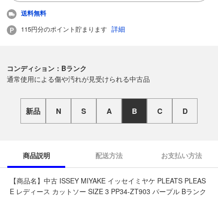
送料無料
詳細
115円分のポイント貯まります
コンディション：Bランク
通常使用による傷や汚れが見受けられる中古品
新品
N
S
A
B
C
D
商品説明
配送方法
お支払い方法
【商品名】中古 ISSEY MIYAKE イッセイミヤケ PLEATS PLEAS
E レディース カットソー SIZE 3 PP34-ZT903 パープル Bランク
◆こちらの商品は「古着館 帯広イーストモール店 」からの出品