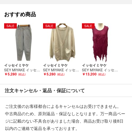
人の手を経た商品です。
おすすめ商品
■弊社（株式会社オカモト）を装った偽装サイトにご注意くださ
い■
SALE
SALE
SALE
弊社（株式会社オカモト）の商品画像や文章を無断盗用した『偽
装サイト』を確認しておりますが、
当店とは一切関係がございませんのでご注意ください。
イッセイミヤケ
イッセイミヤケ
イッセイミヤケ
SEY MIYAKE イッセイミヤケ レディース パンツ SIZE 9号 ヒッコリー ヒッコリー Bランク
SEY MIYAKE イッセイミヤケ レディース カーディガン SIZE M アイボリー Bランク
SEY MIYAKE イッセイミヤケ PLEATS PLEASE 変形デザイン ノースリーブカットソー SIZE 3 ワインレッド Bランク
￥5,280
￥5,280
￥13,200
注文キャンセル・返品・保証について
ご注文後のお客様都合によるキャンセルはお受けできません。
中古商品のため、原則返品・保証なしとなります。万一商品ペー
ジに記載のない不具合がありました場合、商品お受け取り後8日
以内のご連絡で返品を承っております。