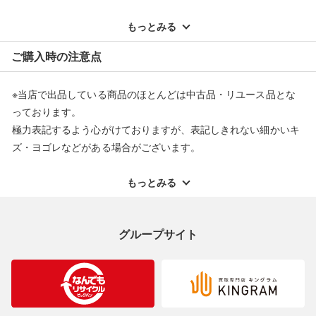
※記載のない不具合による返品については、購入代金・手数料・
配送料ともに当社負担で対応いたします。
もっとみる
※オンラインストアで購入頂いた商品は、店頭での返品はお受け
ご購入時の注意点
できません。また、商品の修理及び交換に関しては承ることがで
きません。あらかじめご了承ください。
※当店で出品している商品のほとんどは中古品・リユース品とな
返品・交換について
っております。
極力表記するよう心がけておりますが、表記しきれない細かいキ
ズ・ヨゴレなどがある場合がございます。
中古品・リユース品の特性を十分ご理解いただきますようお願い
申し上げます。
もっとみる
※掲載している一部商品は店頭にて展示中の商品もございます。
展示・保管中に劣化や変化などしてしまう恐れもございますので
グループサイト
ご理解くださいますようお願い申し上げます。
※お使いのモニター等により、写真と実際のお色が若干異なる場
合がございますのでご了承ください。
※表記したカラー名は、当社が判断した名称を掲載しています。
製造元が定めたカラー名と異なることもあります。色調などご不