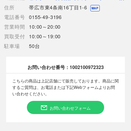
【こちらの商品は在庫連動システムを導入し、店頭や他ネットシ
住所
帯広市東4条南16丁目1-6
ョップと併売を行なっておりますが、
MAP
タイミングによりシステムの反映が間に合わず欠品となってしま
電話番号
0155-49-3196
う場合がございます。
営業時間
10:00～20:00
売切れの場合は、ご購入をキャンセルさせていただく場合がござ
います。】
買取受付
10:00～19:00
駐車場
50台
【備考/コメント】
目立った汚れは見受けられません。
サイズは平置きでの計測となっております。
お問い合わせ番号：
1002100972323
商品画像に関しては出来る限り忠実に表示出来るよう努めており
ますが、実際の商品と比較し色味に若干の誤差が生じる場合があ
こちらの商品は上記店舗にて販売しております。商品に関
りますこと予めご了承ください。
するご質問は、お電話または下記Webフォームよりお問
店頭との併売商品のため、記載に無い細かなキズ、汚れが見受け
い合わせください。
られるなど多少商品状態が変化する場合がございます。
お問い合わせフォーム
■状態等は画像をご確認・ご参照下さい。
こちらの商品はお客様から買取させていただいた商品であり、