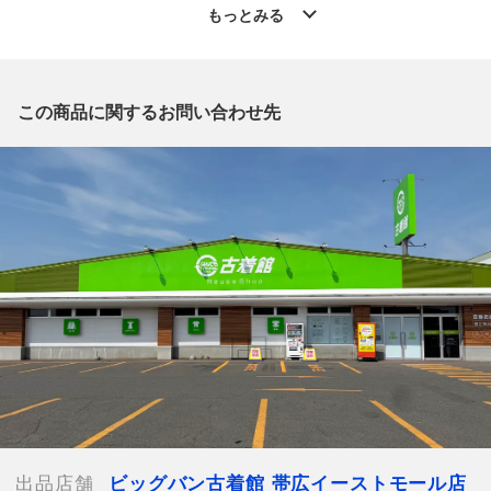
です。
もっとみる
質問欄からの質問回答は致しておりませんので、商品についてご
質問がございましたら、
出品店舗にお電話にてお問い合わせください。
※「なんでもリサイクルビッグバン 公式オンラインストアの出
この商品に関するお問い合わせ先
品商品」と「店舗内商品コード」をお知らせ下さい。
電話番号：0155-67-8571
【店舗内商品コード】1002100972323
【メーカー】ISSEY MIYAKE/イッセイミヤケ
【型番】PP34-ZT903
【対象】レディース
【カラー】パープル
【着丈】約55cm
【身幅】約36cm
【裄丈】約32cm
【付属品】なし
【ランク】Bランク
通常使用による傷や汚れが見受けられる中古品
【使用予定配送業者】佐川急便 飛脚宅配便60サイズ
出品店舗
ビッグバン古着館 帯広イーストモール店