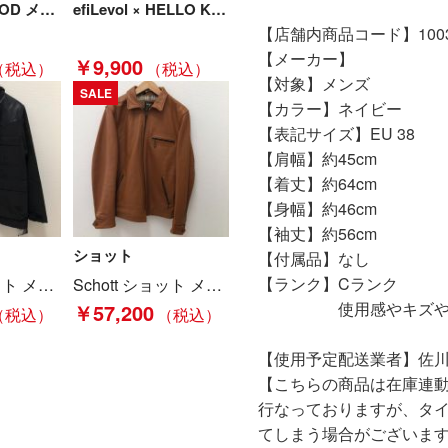
N.HOOLYWOOD メンズ衣料 ノーカラーフリースジャケット サイズ38 192-BL02-030 ブラック Bランク
efiLevol × HELLO KITTY MEN メンズ衣料 コーチジャケット ブラック Bランク
【店舗内商品コード】10031
【メーカー】
￥9,900
【対象】メンズ
SALE
【カラー】ネイビー
【表記サイズ】EU 38
【肩幅】約45cm
【着丈】約64cm
【身幅】約46cm
【袖丈】約56cm
ショット
【付属品】なし
【ランク】Cランク
Schott ショット メンズ衣料 ジャケット LEATHER YOKE MOUNTAIN JACKET SIZE M 7249 ブラック Bランク
Schott ショット メンズ衣料 クラシックトラッカーレザージャケット SIZE M 3141030 ブラウン Bランク
使用感やキズや汚れ
￥57,200
【使用予定配送業者】佐川
【こちらの商品は在庫連
行なっておりますが、タ
てしまう場合がございま