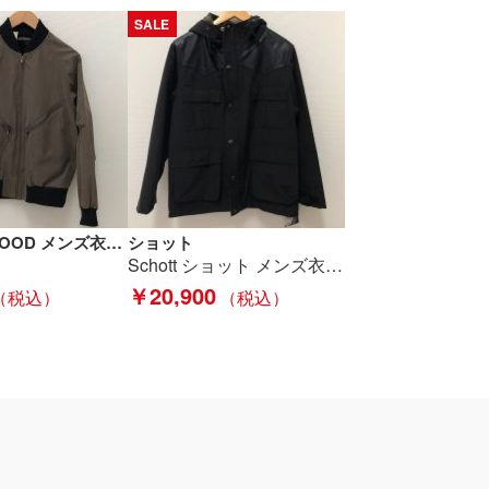
SALE
N.HOOLYWOOD メンズ衣料 ブルゾン サイズ36 132-BL05 pieces オリーブ Bランク
ショット
Schott ショット メンズ衣料 ジャケット LEATHER YOKE MOUNTAIN JACKET SIZE M 7249 ブラック Bランク
￥20,900