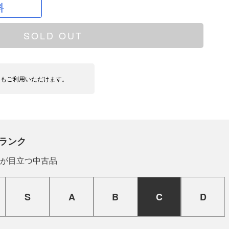
料
SOLD OUT
いもご利用いただけます。
ランク
が目立つ中古品
S
A
B
C
D