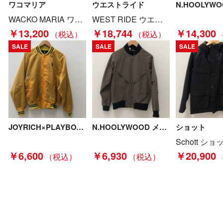
ワコマリア
ウエストライド
WACKO MARIA ワコマリア メンズジャケット sizeS ネイビー Bランク
WEST RIDE ウエストライド メンズ コート サイズ38 ブラック Bランク
￥13,200
￥18,744
￥14,300
SALE
SALE
SALE
JOYRICH×PLAYBOY メンズ衣料 ジャケット スタジャン SIZE S イエロー Cランク
N.HOOLYWOOD メンズ衣料 ブルゾン サイズ36 132-BL05 pieces オリーブ Bランク
ショット
￥6,600
￥6,930
￥20,900