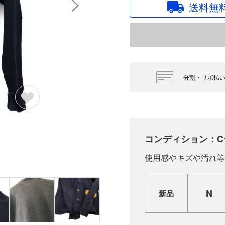
送料無
分割・リボ払
コンディション：C
使用感やキズや汚れ等
N
新品