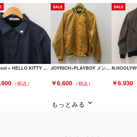
E
SALE
SALE
efiLevol × HELLO KITTY MEN メンズ衣料 コーチジャケット ブラック Bランク
JOYRICH×PLAYBOY メンズ衣料 ジャケット スタジャン SIZE S イエロー Cランク
,900
￥6,600
￥6,930
もっとみる