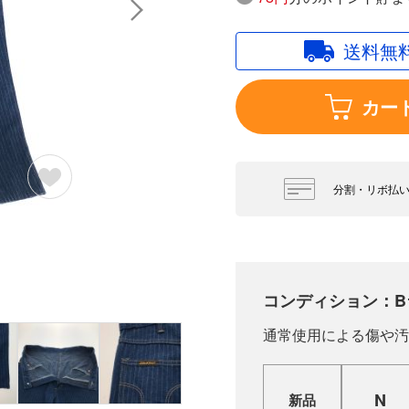
送料無
カー
分割・リボ払
コンディション：B
通常使用による傷や汚
N
新品