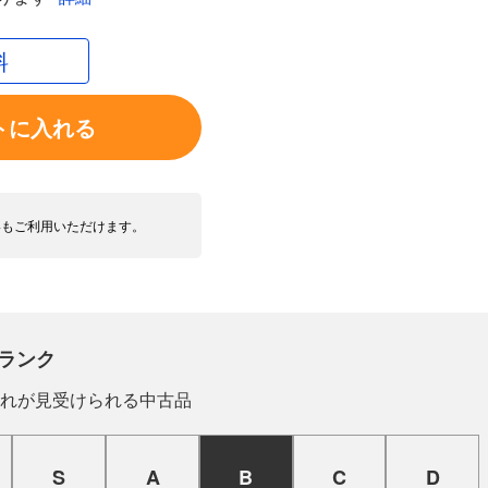
料
トに入れる
いもご利用いただけます。
ランク
れが見受けられる中古品
S
A
B
C
D