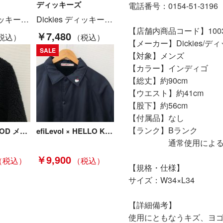
ディッキーズ
電話番号：0154-51-3196
Dickies ディッキーズ デニムボアジャケット SIZE M Cランク
Dickies ディッキーズ ストレッチヒッコリーツナギ D-716 レッド 3Lサイズ Aランク
【店舗内商品コード】10031
￥7,480
【メーカー】Dickies/デ
SALE
【対象】メンズ
【カラー】インディゴ
【総丈】約90cm
【ウエスト】約41cm
【股下】約56cm
【付属品】なし
【ランク】Bランク
N.HOOLYWOOD メンズ衣料 ノーカラーフリースジャケット サイズ38 192-BL02-030 ブラック Bランク
efiLevol × HELLO KITTY MEN メンズ衣料 コーチジャケット ブラック Bランク
通常使用による傷や
￥9,900
【規格・仕様】
サイズ：W34×L34
【詳細備考】
使用にともなうキズ、ヨ