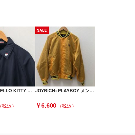
SALE
efiLevol × HELLO KITTY MEN メンズ衣料 コーチジャケット ブラック Bランク
JOYRICH×PLAYBOY メンズ衣料 ジャケット スタジャン SIZE S イエロー Cランク
￥6,600