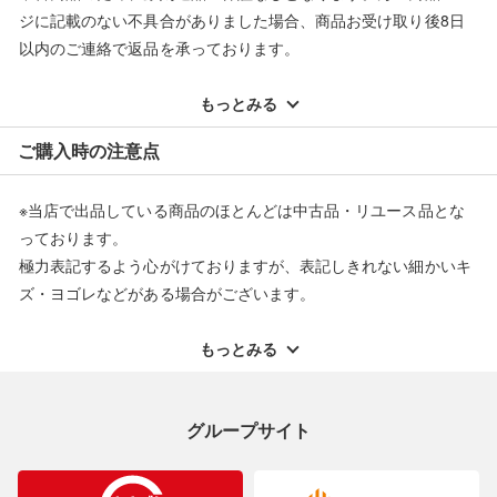
ジに記載のない不具合がありました場合、商品お受け取り後8日
以内のご連絡で返品を承っております。
※記載のない不具合による返品については、購入代金・手数料・
配送料ともに当社負担で対応いたします。
もっとみる
※オンラインストアで購入頂いた商品は、店頭での返品はお受け
ご購入時の注意点
できません。また、商品の修理及び交換に関しては承ることがで
きません。あらかじめご了承ください。
※当店で出品している商品のほとんどは中古品・リユース品とな
返品・交換について
っております。
極力表記するよう心がけておりますが、表記しきれない細かいキ
ズ・ヨゴレなどがある場合がございます。
中古品・リユース品の特性を十分ご理解いただきますようお願い
申し上げます。
もっとみる
※掲載している一部商品は店頭にて展示中の商品もございます。
展示・保管中に劣化や変化などしてしまう恐れもございますので
グループサイト
ご理解くださいますようお願い申し上げます。
※お使いのモニター等により、写真と実際のお色が若干異なる場
合がございますのでご了承ください。