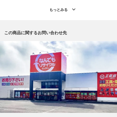
◆こちらの商品は「なんでもリサイクル ビッグバン釧路星が浦
店 」からの出品です。
もっとみる
質問欄からの質問回答は致しておりませんので、商品についてご
質問がございましたら、
出品店舗にお電話にてお問い合わせください。
※「なんでもリサイクルビッグバン 公式オンラインストアの出
この商品に関するお問い合わせ先
品商品」と「店舗内商品コード」をお知らせ下さい。
電話番号：0154-51-3196
【店舗内商品コード】1003101809717
【メーカー】PHERROW'S/フェローズ
【型番】PSFS1
【対象】メンズ
【カラー】ネイビー
【表記サイズ】EU 38
【肩幅】約40cm
【着丈】約65cm
【身幅】約50cm
【袖丈】約61cm