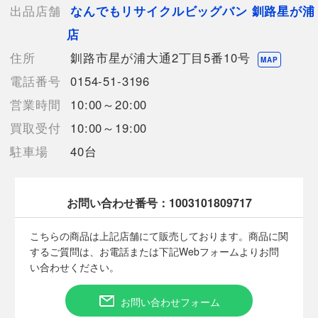
【付属品】なし
出品店舗
なんでもリサイクルビッグバン 釧路星が浦
【ランク】Bランク
店
通常使用による傷や汚れが見受けられる中古品
住所
釧路市星が浦大通2丁目5番10号
MAP
【詳細備考】
電話番号
0154-51-3196
目に見て分かる大きなキズやヨゴレなどは見受けられないお品物
ですが、見落としがあるかもしれません。
営業時間
10:00～20:00
店頭との併売商品の為、記載にない細かなキズや汚れ等状態が多
買取受付
10:00～19:00
少変化する場合がございますのでご了承下さい。
商品画像に関しては出来る限り忠実に表示出来るよう努めており
駐車場
40台
ますが、実際の商品と比較し色身に多少誤差が生じる場合があり
ますこと予めご了承ください。
素人採寸の為多少の誤差はご了承下さい。
お問い合わせ番号：
1003101809717
サイズは平置きでの計測となっております。
こちらの商品は上記店舗にて販売しております。商品に関
するご質問は、お電話または下記Webフォームよりお問
い合わせください。
【使用予定配送業者】佐川急便 飛脚宅配便80サイズ
【こちらの商品は在庫連動システムを導入し、店頭や他ネットシ
ョップと併売を行なっておりますが、タイミングによりシステム
お問い合わせフォーム
の反映が間に合わず欠品となってしまう場合がございます。