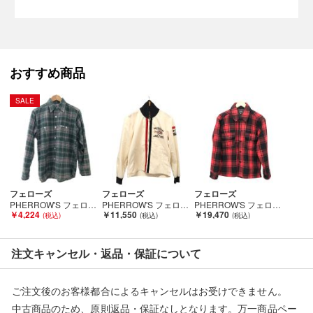
売切れの場合は、ご購入をキャンセルさせていただく場合がござ
います。】
おすすめ商品
■状態等は画像をご確認・ご参照下さい。
SALE
こちらの商品はお客様から買取させていただいた商品であり、
人の手を経た商品です。
■弊社からは、ご落札やご購入いただいた全てのお客様に評価を
行なっております。
評価ご不要のお客様は、ご落札・ご購入をお控えください。
フェローズ
フェローズ
フェローズ
PHERROW'S フェローズ メンズ衣料 シャツ ネルシャツ STORMYBLUE SIZE S グリーン Bランク
PHERROW'S フェローズ ジャケット レーシングジャケット SIZE M (38) TKR-03 アイボリー Cランク
PHERROW'S フェローズ ジャケット CPOシャツジャケット (M) 古着 レッド Cランク
■弊社（株式会社オカモトＲＭＣ）を装った偽装サイトにご注意
￥4,224
￥11,550
￥19,470
ください■
弊社（株式会社オカモトＲＭＣ）の商品画像や文章を無断盗用し
注文キャンセル・返品・保証について
た『偽装サイト』を確認しておりますが、
当店とは一切関係がございませんのでご注意ください。
ご注文後のお客様都合によるキャンセルはお受けできません。
中古商品のため、原則返品・保証なしとなります。万一商品ペー