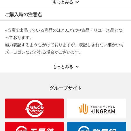
配送料ともに当社負担で対応いたします。
もっとみる
※オンラインストアで購入頂いた商品は、店頭での返品はお受け
ご購入時の注意点
できません。また、商品の修理及び交換に関しては承ることがで
きません。あらかじめご了承ください。
※当店で出品している商品のほとんどは中古品・リユース品とな
返品・交換について
っております。
極力表記するよう心がけておりますが、表記しきれない細かいキ
ズ・ヨゴレなどがある場合がございます。
中古品・リユース品の特性を十分ご理解いただきますようお願い
申し上げます。
もっとみる
※掲載している一部商品は店頭にて展示中の商品もございます。
展示・保管中に劣化や変化などしてしまう恐れもございますので
グループサイト
ご理解くださいますようお願い申し上げます。
※お使いのモニター等により、写真と実際のお色が若干異なる場
合がございますのでご了承ください。
※表記したカラー名は、当社が判断した名称を掲載しています。
製造元が定めたカラー名と異なることもあります。色調などご不
明なことがありましたらご購入前にお問い合わせください。