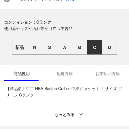
コンディション：Cランク
使用感やキズや汚れ等が目立つ中古品
新品
N
S
A
B
C
D
商品説明
配送方法
お支払い方法
【商品名】中古 NBA Boston Celtics 中綿ジャケット Ｌサイズ グ
リーン Cランク
◆こちらの商品は「なんでもリサイクル ビッグバン釧路星が浦
店 」からの出品です。
もっとみる
質問欄からの質問回答は致しておりませんので、商品についてご
質問がございましたら、