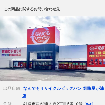
出品店舗にお電話にてお問い合わせください。
※「なんでもリサイクルビッグバン 公式オンラインストアの出
この商品に関するお問い合わせ先
品商品」と「店舗内商品コード」をお知らせ下さい。
電話番号：0154-51-3196
【店舗内商品コード】1003101825533
【メーカー】NBA Boston Celtics
【対象】メンズ
【カラー】グリーン
【表記サイズ】EU L
【肩幅】約53cm
【着丈】約75cm
【身幅】約69cm
【袖丈】約67cm
【ウエスト】約68cm
【付属品】なし
【ランク】Cランク
出品店舗
なんでもリサイクルビッグバン 釧路星が浦
使用感やキズや汚れ等が目立つ中古品
店
【使用予定配送業者】佐川急便 飛脚宅配便100サイズ
【こちらの商品は在庫連動システムを導入し、店頭や他ネットシ
住所
釧路市星が浦大通2丁目5番10号
MAP