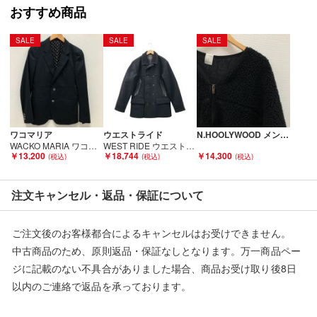
おすすめ商品
人の手を経た商品です。
SALE
SALE
SALE
■弊社（株式会社オカモト）を装った偽装サイトにご注意くださ
い■
弊社（株式会社オカモト）の商品画像や文章を無断盗用した『偽
装サイト』を確認しておりますが、
当店とは一切関係がございませんのでご注意ください。
ワコマリア
ウエストライド
N.HOOLYWOOD メンズ衣料 ノーカラーフリースジャケット サイズ38 192-BL02-030 ブラック Bランク
WACKO MARIA ワコマリア メンズジャケット sizeS ネイビー Bランク
WEST RIDE ウエストライド メンズ コート サイズ38 ブラック Bランク
￥13,200
￥18,744
￥14,300
注文キャンセル・返品・保証について
ご注文後のお客様都合によるキャンセルはお受けできません。
中古商品のため、原則返品・保証なしとなります。万一商品ペー
ジに記載のない不具合がありました場合、商品お受け取り後8日
以内のご連絡で返品を承っております。
※記載のない不具合による返品については、購入代金・手数料・