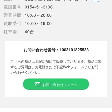
ョップと併売を行なっておりますが、
電話番号
0154-51-3196
タイミングによりシステムの反映が間に合わず欠品となってしま
う場合がございます。
営業時間
10:00～20:00
売切れの場合は、ご購入をキャンセルさせていただく場合がござ
買取受付
10:00～19:00
います。】
駐車場
40台
【備考/コメント】
使用に伴うキズやヨゴレがございます。
お問い合わせ番号：
1003101825533
店頭との併売商品の為、記載にない細かなキズや汚れ等状態が多
少変化する場合がございますのでご了承下さい。
こちらの商品は上記店舗にて販売しております。商品に関
商品画像に関しては出来る限り忠実に表示出来るよう努めており
するご質問は、お電話または下記Webフォームよりお問
ますが、実際の商品と比較し色身に多少誤差が生じる場合があり
い合わせください。
ますこと予めご了承ください。
素人採寸の為多少の誤差はご了承下さい。
サイズは平置きでの計測となっております。
お問い合わせフォーム
■状態等は画像をご確認・ご参照下さい。
こちらの商品はお客様から買取させていただいた商品であり、