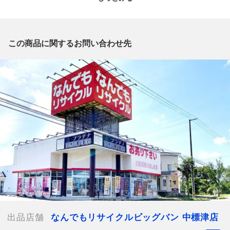
質問欄からの質問回答は致しておりませんので、商品についてご
質問がございましたら、
出品店舗にお電話にてお問い合わせください。
※「なんでもリサイクルビッグバン 公式オンラインストアの出
この商品に関するお問い合わせ先
品商品」と「店舗内商品コード」をお知らせ下さい。
電話番号：0153-79-3196
【店舗内商品コード】1003102034798
【メーカー】SHAKA
【型番】SK-240
【対象】レディース
【カラー】トープ×アーミー
【US靴サイズ】6
【JP靴サイズ】24cm
【付属品】外箱 タグ付き
【ランク】Sランク
中身の確認の為のみに開封した商品、多少の使用（1
～2度程）、または店頭展示のみのほぼ新品に近い中古品
【使用予定配送業者】佐川急便 飛脚宅配便100サイズ
出品店舗
なんでもリサイクルビッグバン 中標津店
【こちらの商品は在庫連動システムを導入し、店頭や他ネットシ