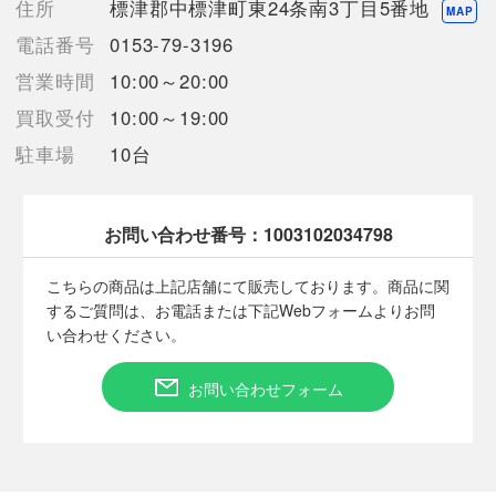
住所
標津郡中標津町東24条南3丁目5番地
ョップと併売を行なっておりますが、
MAP
タイミングによりシステムの反映が間に合わず欠品となってしま
電話番号
0153-79-3196
う場合がございます。
営業時間
10:00～20:00
売切れの場合は、ご購入をキャンセルさせていただく場合がござ
います。】
買取受付
10:00～19:00
駐車場
10台
【備考/コメント】
●使用された跡が見受けられない状態ですので未使用品での出品
とさせて頂きます。
お問い合わせ番号：
1003102034798
●両かかとに糸のホツレや若干の剥がれがございます。
●外箱にキズ・剥がれ・破れ・ヘコミがございます。
こちらの商品は上記店舗にて販売しております。商品に関
●商品画像に関しては出来る限り忠実に表示出来るよう努めてお
するご質問は、お電話または下記Webフォームよりお問
りますが、実際の商品と比較し色味に若干の誤差や光の反射が生
い合わせください。
じてる場合がありますこと予めご了承ください。
●店頭との併売商品のため、記載に無い細かなキズ、汚れが見受
お問い合わせフォーム
けられるなど多少商品状態が変化する場合がございます。
■状態等は画像をご確認・ご参照下さい。