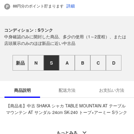
詳細
88円分のポイント貯まります
コンディション：Sランク
中身確認のみに開封した商品、多少の使用（1～2度程）、または
店頭展示のみのほぼ新品に近い中古品
新品
N
S
A
B
C
D
商品説明
配送方法
お支払い方法
【商品名】中古 SHAKA シャカ TABLE MOUNTAIN AT テーブル
マウンテン AT サンダル 24cm SK-240 トープ×アーミー Sランク
◆こちらの商品は「なんでもリサイクル ビッグバン中標津店 」
からの出品です。
もっとみる