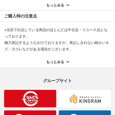
配送料ともに当社負担で対応いたします。
もっとみる
※オンラインストアで購入頂いた商品は、店頭での返品はお受け
ご購入時の注意点
できません。また、商品の修理及び交換に関しては承ることがで
きません。あらかじめご了承ください。
※当店で出品している商品のほとんどは中古品・リユース品とな
返品・交換について
っております。
極力表記するよう心がけておりますが、表記しきれない細かいキ
ズ・ヨゴレなどがある場合がございます。
中古品・リユース品の特性を十分ご理解いただきますようお願い
申し上げます。
もっとみる
※掲載している一部商品は店頭にて展示中の商品もございます。
展示・保管中に劣化や変化などしてしまう恐れもございますので
グループサイト
ご理解くださいますようお願い申し上げます。
※お使いのモニター等により、写真と実際のお色が若干異なる場
合がございますのでご了承ください。
※表記したカラー名は、当社が判断した名称を掲載しています。
製造元が定めたカラー名と異なることもあります。色調などご不
明なことがありましたらご購入前にお問い合わせください。