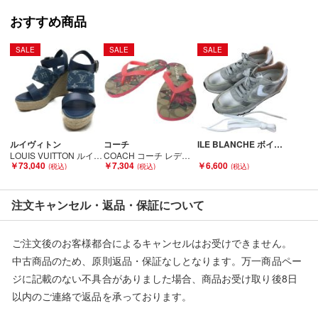
こちらの商品はお客様から買取させていただいた商品であり、
おすすめ商品
人の手を経た商品です。
SALE
SALE
SALE
■弊社（株式会社オカモト）を装った偽装サイトにご注意くださ
い■
弊社（株式会社オカモト）の商品画像や文章を無断盗用した『偽
装サイト』を確認しておりますが、
当店とは一切関係がございませんのでご注意ください。
ルイヴィトン
コーチ
ILE BLANCHE ボイルブランシェ レディース スニーカー SIZE 38（24cm） グレー Cランク
LOUIS VUITTON ルイヴィトン レディースサンダル ウェッジソール スターボード・ライン 1A7RA8 スカイブルー Aランク
COACH コーチ レディース ビーチサンダル シグネチャー ハイビスカス 24cm FG2607 Bランク
￥73,040
￥7,304
￥6,600
注文キャンセル・返品・保証について
ご注文後のお客様都合によるキャンセルはお受けできません。
中古商品のため、原則返品・保証なしとなります。万一商品ペー
ジに記載のない不具合がありました場合、商品お受け取り後8日
以内のご連絡で返品を承っております。
※記載のない不具合による返品については、購入代金・手数料・