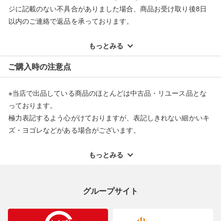
■弊社（株式会社オカモトＲＭＣ）を装った偽装サイトにご注意
ジに記載のない不具合がありました場合、商品お受け取り後8日
ください■
以内のご連絡で返品を承っております。
弊社（株式会社オカモトＲＭＣ）の商品画像や文章を無断盗用し
※記載のない不具合による返品については、購入代金・手数料・
た『偽装サイト』を確認しておりますが、
配送料ともに当社負担で対応いたします。
もっとみる
当店とは一切関係がございませんのでご注意ください。
※オンラインストアで購入頂いた商品は、店頭での返品はお受け
ご購入時の注意点
できません。また、商品の修理及び交換に関しては承ることがで
きません。あらかじめご了承ください。
※当店で出品している商品のほとんどは中古品・リユース品とな
返品・交換について
っております。
極力表記するよう心がけておりますが、表記しきれない細かいキ
ズ・ヨゴレなどがある場合がございます。
中古品・リユース品の特性を十分ご理解いただきますようお願い
申し上げます。
もっとみる
※掲載している一部商品は店頭にて展示中の商品もございます。
展示・保管中に劣化や変化などしてしまう恐れもございますので
グループサイト
ご理解くださいますようお願い申し上げます。
※お使いのモニター等により、写真と実際のお色が若干異なる場
合がございますのでご了承ください。