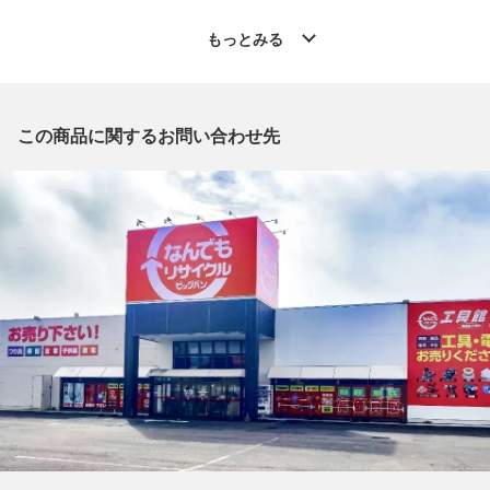
◆こちらの商品は「なんでもリサイクル ビッグバン釧路星が浦
店 」からの出品です。
もっとみる
質問欄からの質問回答は致しておりませんので、商品についてご
質問がございましたら、
出品店舗にお電話にてお問い合わせください。
※「なんでもリサイクルビッグバン 公式オンラインストアの出
この商品に関するお問い合わせ先
品商品」と「店舗内商品コード」をお知らせ下さい。
電話番号：0154-51-3196
【店舗内商品コード】1003102073117
【メーカー】YAMAZAKI/山崎/サントリー
【内容量】700ml
【度数】43度
【製造メーカー】サントリー
【販売元】サントリー
【原産国名】日本
【お酒の種類】ウイスキー
【栓・フィルムの状態】未開栓
【本数】1本
【付属品】箱