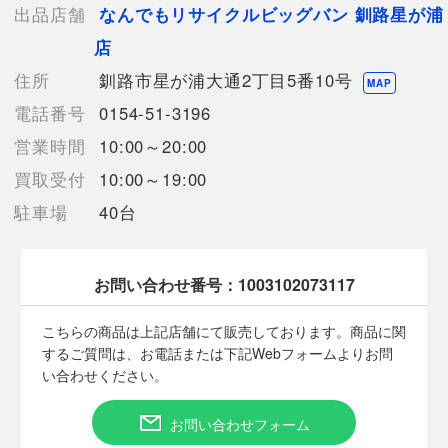
【ランク】Sランク
出品店舗
なんでもリサイクルビッグバン 釧路星が浦
中身の確認の為のみに開封した商品、多少の使用（1
店
～2度程）、または店頭展示のみのほぼ新品に近い中古品
【使用予定配送業者】佐川急便 飛脚宅配便80サイズ
住所
釧路市星が浦大通2丁目5番10号
MAP
【こちらの商品は在庫連動システムを導入し、店頭や他ネットシ
電話番号
0154-51-3196
ョップと併売を行なっておりますが、
タイミングによりシステムの反映が間に合わず欠品となってしま
営業時間
10:00～20:00
う場合がございます。
買取受付
10:00～19:00
売切れの場合は、ご購入をキャンセルさせていただく場合がござ
います。】
駐車場
40台
お問い合わせ番号：
1003102073117
【お酒類備考】
未開封の商品ですが、保管期間中の自然蒸発による液減りや、
こちらの商品は上記店舗にて販売しております。商品に関
外箱・ボトル表面・ラベル・コルク等に汚れや多少のダメージが
するご質問は、お電話または下記Webフォームよりお問
ある場合が御座います。
い合わせください。
また、コルクの状態や中身の風味・状態等の確認は行なっており
ません。
底部に一部沈殿物・浮遊物等が生じる場合もございます。
お問い合わせフォーム
内容につきましての保証は致しませんので、ご理解の上、ご検討