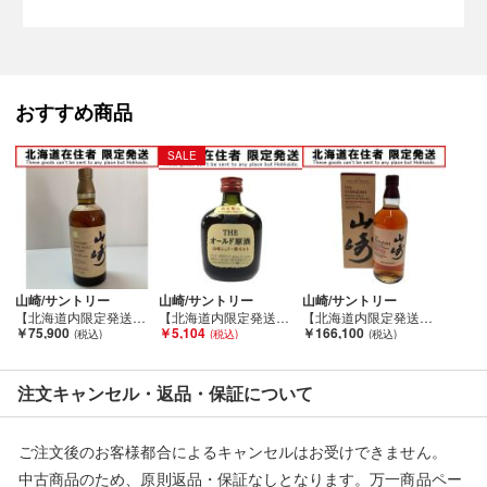
下さい。
■状態等は画像をご確認・ご参照下さい。
こちらの商品はお客様から買取させていただいた商品であり、
おすすめ商品
人の手を経た商品です。
SALE
■未成年の飲酒は法律で禁止されております。
購入は「２０歳以上の方」に限らせていただきます。
■弊社からは、ご落札やご購入いただいた全てのお客様に評価を
行なっております。
評価ご不要のお客様は、ご落札・ご購入をお控えください。
山崎/サントリー
山崎/サントリー
山崎/サントリー
【北海道内限定発送】 YAMAZAKI 山崎/サントリー 山崎 12年 ピュアモルト ウイスキー 特級 Sランク 未開栓
【北海道内限定発送】 YAMAZAKI 山崎/サントリー 限定製造 THE オールド原酒 山崎シェリー樽モルト 50ml ミニボトル Sランク 未開栓
【北海道内限定発送】 YAMAZAKI 山崎/サントリー 山崎ボルドーワインカスク 2020 EDITION Sランク 未開栓
■【北海道内限定発送】
￥75,900
￥5,104
￥166,100
こちらの商品は酒類販売免許に条件がある為、
北海道内に在住の方にしか発送できません。
注文キャンセル・返品・保証について
ご購入後に北海道外の在住の方と発覚した場合は、
ご購入をキャンセルさせていただきます。
■当店は税法を遵守した営業を行っております。
ご注文後のお客様都合によるキャンセルはお受けできません。
中古商品のため、原則返品・保証なしとなります。万一商品ペー